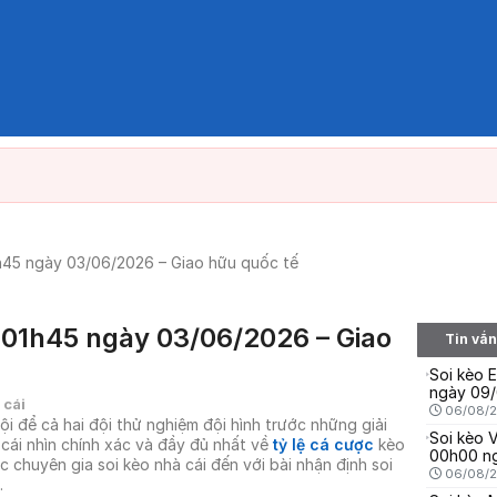
h45 ngày 03/06/2026 – Giao hữu quốc tế
 01h45 ngày 03/06/2026 – Giao
Tin vắn
Soi kèo 
ngày 09
 cái
06/08/
i để cả hai đội thử nghiệm đội hình trước những giải
Soi kèo 
 cái nhìn chính xác và đầy đủ nhất
về
tỷ lệ cá cược
kèo
00h00 n
ác chuyên gia soi kèo nhà cái
đến với bài nhận định soi
Đào Nha
06/08/
.