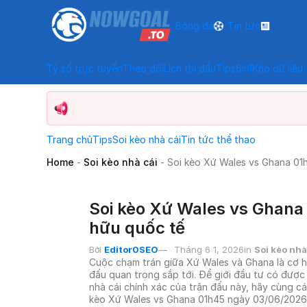
Bóng đá
Tin tức
Tỷ số trực tuyến
Theo dõi
Lịch thi đấu
Tips
6in1
Kho dữ liệu
Trang chủ
Tips
Soi kèo nhà cái
Tin tức thể thao
Home
-
Soi kèo nhà cái
-
Soi kèo Xứ Wales vs Ghana 01
Soi kèo Xứ Wales vs Ghana
hữu quốc tế
Bởi
Editor0SEO
Tháng 6 1, 2026
in
Soi kèo nhà
Cuộc chạm trán giữa Xứ Wales và Ghana là cơ hộ
đấu quan trọng sắp tới. Để giới đầu tư có được
nhà cái chính xác của trận đấu này, hãy cùng c
kèo Xứ Wales vs Ghana 01h45 ngày 03/06/2026