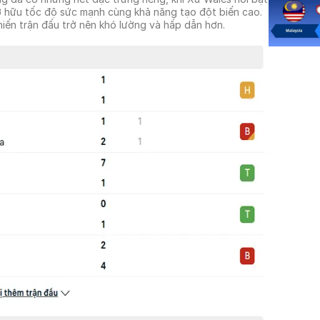
 sở hữu tốc độ sức mạnh cùng khả năng tạo đột biến cao.
hiến trận đấu trở nên khó lường và hấp dẫn hơn.