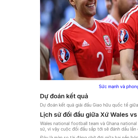
Sức mạnh và phong
Dự đoán kết quả
Dự đoán kết quả giải đấu Giao hữu quốc tế giữa
Lịch sử đối đầu giữa Xứ Wales v
Wales national football team và Ghana national
sử, vì vậy cuộc đối đầu sắp tới sẽ đánh dấu lần 
Đây là màn so tài đáng chờ đợi giữa hai nền bó