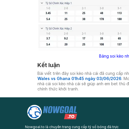
Bảng soi kèo n
Kết luận
Bài viết trên đây soi kèo nhà cái đã cung cấp 
Wales vs Ghana 01h45 ngày 03/06/2026
. M
nhà cái soi kèo nhà cái sẽ giúp anh em bet thủ đ
chính thức khởi tranh.
Nowgoal.to là chuyên trang cung cấp tỷ số bóng đá trực