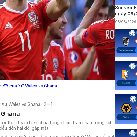
Soi kèo E
ngày 09/
06/08/2026
 độ của Xứ Wales vs Ghana
 Xứ Wales vs Ghana : 2 – 1
s Ghana
 football team hiện chưa từng chạm trán nhau trong lịch
đầu tiên hai đội gặp mặt.
ng đá có những nét đặc trưng riêng, khi Xứ Wales nổi bật