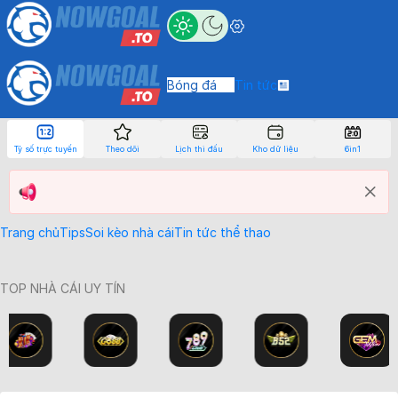
Bóng đá
Tin tức
Tỷ số trực tuyến
Theo dõi
Lịch thi đấu
Kho dữ liệu
6in1
Trang chủ
Tips
Soi kèo nhà cái
Tin tức thể thao
TOP NHÀ CÁI UY TÍN