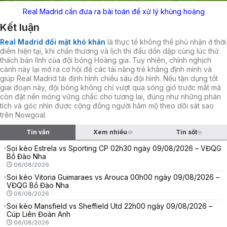
Real Madrid cần đưa ra bài toán để xử lý khủng hoảng
Kết luận
Real Madrid đối mặt khó khăn
là thực tế không thể phủ nhận ở thời
điểm hiện tại, khi chấn thương và lịch thi đấu dồn dập cùng lúc thử
thách bản lĩnh của đội bóng Hoàng gia. Tuy nhiên, chính nghịch
cảnh này lại mở ra cơ hội để các tài năng trẻ khẳng định mình và
giúp Real Madrid tái định hình chiều sâu đội hình. Nếu tận dụng tốt
giai đoạn này, đội bóng không chỉ vượt qua sóng gió trước mắt mà
còn đặt nền móng vững chắc cho tương lai, đúng như những phân
tích và góc nhìn được cộng đồng người hâm mộ theo dõi sát sao
trên Nowgoal.
Tin vắn
Xem nhiều
Tin sốt
Soi kèo Estrela vs Sporting CP 02h30 ngày 09/08/2026 – VĐQG
Bồ Đào Nha
06/08/2026
Soi kèo Vitoria Guimaraes vs Arouca 00h00 ngày 09/08/2026 –
VĐQG Bồ Đào Nha
06/08/2026
Soi kèo Mansfield vs Sheffield Utd 22h00 ngày 09/08/2026 –
Cúp Liên Đoàn Anh
06/08/2026