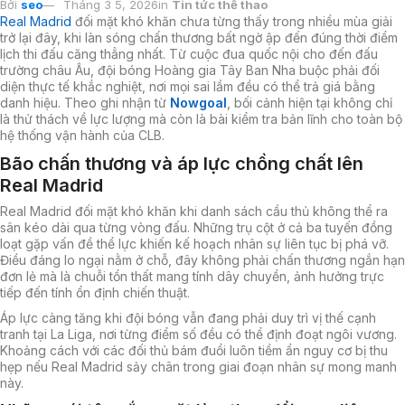
Bởi
seo
Tháng 3 5, 2026
in
Tin tức thể thao
Real Madrid
đối mặt khó khăn chưa từng thấy trong nhiều mùa giải
trở lại đây, khi làn sóng chấn thương bất ngờ ập đến đúng thời điểm
lịch thi đấu căng thẳng nhất. Từ cuộc đua quốc nội cho đến đấu
trường châu Âu, đội bóng Hoàng gia Tây Ban Nha buộc phải đối
diện thực tế khắc nghiệt, nơi mọi sai lầm đều có thể trả giá bằng
danh hiệu. Theo ghi nhận từ
Nowgoal
, bối cảnh hiện tại không chỉ
là thử thách về lực lượng mà còn là bài kiểm tra bản lĩnh cho toàn bộ
hệ thống vận hành của CLB.
Bão chấn thương và áp lực chồng chất lên
Real Madrid
Real Madrid đối mặt khó khăn khi danh sách cầu thủ không thể ra
sân kéo dài qua từng vòng đấu. Những trụ cột ở cả ba tuyến đồng
loạt gặp vấn đề thể lực khiến kế hoạch nhân sự liên tục bị phá vỡ.
Điều đáng lo ngại nằm ở chỗ, đây không phải chấn thương ngắn hạn
đơn lẻ mà là chuỗi tổn thất mang tính dây chuyền, ảnh hưởng trực
tiếp đến tính ổn định chiến thuật.
Áp lực càng tăng khi đội bóng vẫn đang phải duy trì vị thế cạnh
tranh tại La Liga, nơi từng điểm số đều có thể định đoạt ngôi vương.
Khoảng cách với các đối thủ bám đuổi luôn tiềm ẩn nguy cơ bị thu
hẹp nếu Real Madrid sảy chân trong giai đoạn nhân sự mong manh
này.