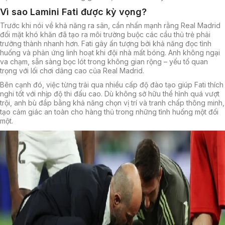
Vì sao Lamini Fati được kỳ vọng?
Trước khi nói về khả năng ra sân, cần nhấn mạnh rằng Real Madrid
đối mặt khó khăn đã tạo ra môi trường buộc các cầu thủ trẻ phải
trưởng thành nhanh hơn. Fati gây ấn tượng bởi khả năng đọc tình
huống và phản ứng linh hoạt khi đội nhà mất bóng. Anh không ngại
va chạm, sẵn sàng bọc lót trong không gian rộng – yếu tố quan
trọng với lối chơi dâng cao của Real Madrid.
Bên cạnh đó, việc từng trải qua nhiều cấp độ đào tạo giúp Fati thích
nghi tốt với nhịp độ thi đấu cao. Dù không sở hữu thể hình quá vượt
trội, anh bù đắp bằng khả năng chọn vị trí và tranh chấp thông minh,
tạo cảm giác an toàn cho hàng thủ trong những tình huống một đối
một.