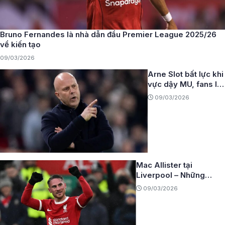
Bruno Fernandes là nhà dẫn đầu Premier League 2025/26
về kiến tạo
09/03/2026
Arne Slot bất lực khi
vực dậy MU, fans lo
lắng xuống dốc
09/03/2026
Mac Allister tại
Liverpool – Những
thông tin khiến người
09/03/2026
hâm mộ tò mò