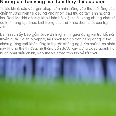
Những cái tên vắng mặt làm thay đổi cục diện
Trước khi đi sâu vào giải pháp, cần nhìn thẳng vào thực tế rằng các
chấn thương hiện tại đều rơi vào nhóm cầu thủ có tầm ảnh hưởng
lớn. Real Madrid đối mặt khó khăn bởi việc thiếu vắng những nhân tố
có khả năng tạo khác biệt trong các thời khắc then chốt của trận
đấu.
Danh sách ấy bao gồm Jude Bellingham, người đóng vai trò kết nối
tuyến giữa; Kylian Mbappe, mũi nhọn tốc độ trên hàng công; cùng
nhiều gương mặt khác từng là trụ cột phòng ngự. Khi những cá nhân
này không thể thi đấu, hệ thống vốn được xây dựng xoay quanh họ
buộc phải điều chỉnh, kéo theo sự xáo trộn lớn về lối chơi.