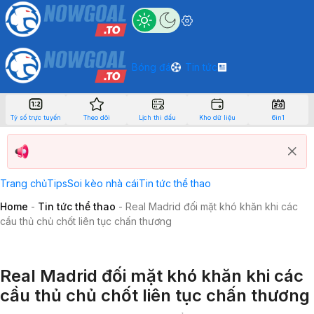
Bóng đá
Tin tức
Tỷ số trực tuyến
Theo dõi
Lịch thi đấu
Kho dữ liệu
6in1
Trang chủ
Tips
Soi kèo nhà cái
Tin tức thể thao
Home
-
Tin tức thể thao
-
Real Madrid đối mặt khó khăn khi các
cầu thủ chủ chốt liên tục chấn thương
Real Madrid đối mặt khó khăn khi các
cầu thủ chủ chốt liên tục chấn thương