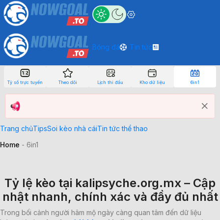
Bóng đá
Tin tức
Tỷ số trực tuyến
Theo dõi
Lịch thi đấu
Kho dữ liệu
6in1
Trang chủ
Tips
Soi kèo nhà cái
Tin tức thể thao
Home
-
6in1
Tỷ lệ kèo tại kalipsyche.org.mx – Cập
nhật nhanh, chính xác và đầy đủ nhất
Trong bối cảnh người hâm mộ ngày càng quan tâm đến dữ liệu