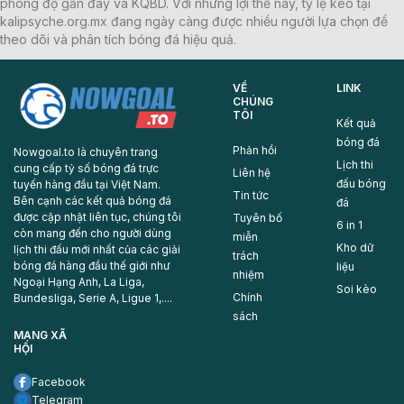
phong độ gần đây và KQBD. Với những lợi thế này, tỷ lệ kèo tại
kalipsyche.org.mx đang ngày càng được nhiều người lựa chọn để
theo dõi và phân tích bóng đá hiệu quả.
VỀ
LINK
CHÚNG
TÔI
Kết quả
bóng đá
Phản hồi
Nowgoal.to là chuyên trang
Lịch thi
cung cấp tỷ số bóng đá trực
Liên hệ
đấu bóng
tuyến hàng đầu tại Việt Nam.
Tin tức
Bên cạnh các kết quả bóng đá
đá
được cập nhật liên tục, chúng tôi
Tuyên bố
6 in 1
còn mang đến cho người dùng
miễn
Kho dữ
lịch thi đấu mới nhất của các giải
trách
bóng đá hàng đầu thế giới như
liệu
nhiệm
Ngoại Hạng Anh, La Liga,
Soi kèo
Chính
Bundesliga, Serie A, Ligue 1,....
sách
MẠNG XÃ
HỘI
Facebook
Telegram