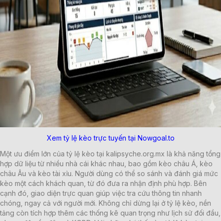
Xem tỷ lệ kèo trực tuyến tại Nowgoal.to
Một ưu điểm lớn của tỷ lệ kèo tại kalipsyche.org.mx là khả năng tổng
hợp dữ liệu từ nhiều nhà cái khác nhau, bao gồm kèo châu Á, kèo
châu Âu và kèo tài xỉu. Người dùng có thể so sánh và đánh giá mức
kèo một cách khách quan, từ đó đưa ra nhận định phù hợp. Bên
cạnh đó, giao diện trực quan giúp việc tra cứu thông tin nhanh
chóng, ngay cả với người mới. Không chỉ dừng lại ở tỷ lệ kèo, nền
tảng còn tích hợp thêm các thống kê quan trọng như lịch sử đối đầu,