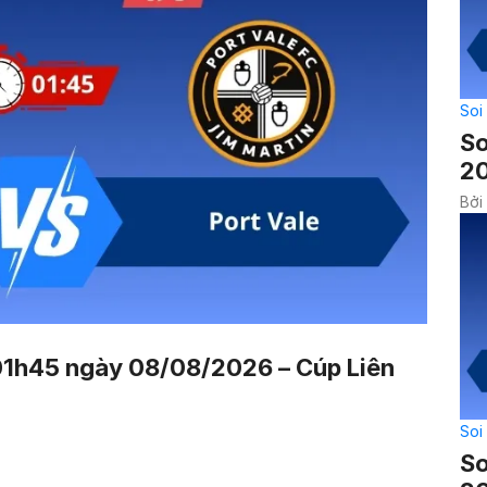
Soi
So
20
A
Bởi
 01h45 ngày 08/08/2026 – Cúp Liên
Soi
So