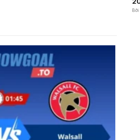
20
A
Bởi