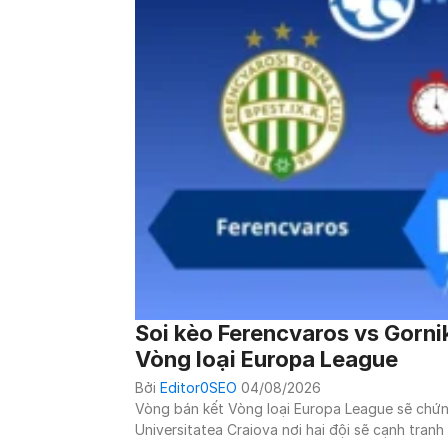
Soi kèo Ferencvaros vs Gorn
Vòng loại Europa League
Bởi
Editor0SEO
04/08/2026
Vòng bán kết Vòng loại Europa League sẽ chứn
Universitatea Craiova nơi hai đội sẽ cạnh tranh q