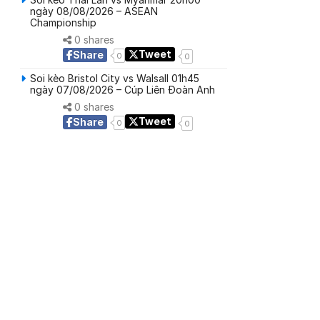
ngày 08/08/2026 – ASEAN
Championship
0 shares
Tweet
Share
0
0
Soi kèo Bristol City vs Walsall 01h45
ngày 07/08/2026 – Cúp Liên Đoàn Anh
0 shares
Tweet
Share
0
0