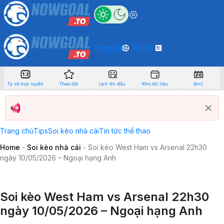
Bóng đá
Tin tức
Tỷ số trực tuyến
Theo dõi
Lịch thi đấu
Kho dữ liệu
6in1
Trang chủ
Tips
Soi kèo nhà cái
Tin tức thể thao
Home
-
Soi kèo nhà cái
-
Soi kèo West Ham vs Arsenal 22h30
ngày 10/05/2026 – Ngoại hạng Anh
Soi kèo West Ham vs Arsenal 22h30
ngày 10/05/2026 – Ngoại hạng Anh