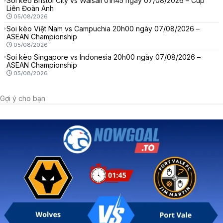
Soi kèo Bristol City vs Walsall 01h45 ngày 07/08/2026 – Cúp
Liên Đoàn Anh
05/08/2026
Soi kèo Việt Nam vs Campuchia 20h00 ngày 07/08/2026 –
ASEAN Championship
05/08/2026
Soi kèo Singapore vs Indonesia 20h00 ngày 07/08/2026 –
ASEAN Championship
05/08/2026
Gợi ý cho bạn