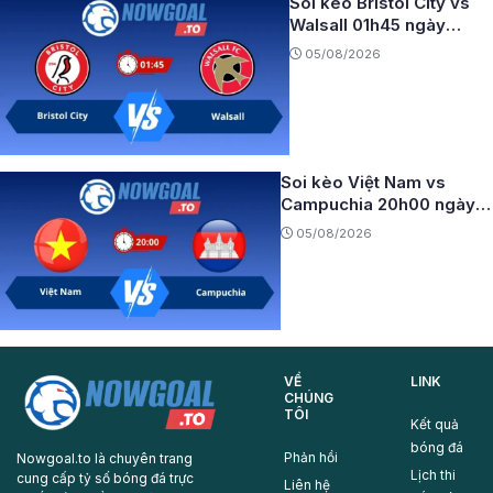
Soi kèo Bristol City vs
Walsall 01h45 ngày
07/08/2026 – Cúp Liên
05/08/2026
Đoàn Anh
Soi kèo Việt Nam vs
Campuchia 20h00 ngày
07/08/2026 – ASEAN
05/08/2026
Championship
VỀ
LINK
CHÚNG
TÔI
Kết quả
bóng đá
Phản hồi
Nowgoal.to là chuyên trang
Lịch thi
cung cấp tỷ số bóng đá trực
Liên hệ