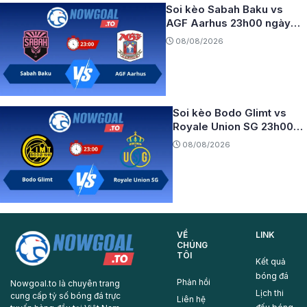
Soi kèo Sabah Baku vs
AGF Aarhus 23h00 ngày
11/08/2026 – Vòng Loại
08/08/2026
Champions League
Soi kèo Bodo Glimt vs
Royale Union SG 23h00
ngày 11/08/2026 – VĐQG
08/08/2026
Bồ Đào Nha
VỀ
LINK
CHÚNG
TÔI
Kết quả
bóng đá
Phản hồi
Nowgoal.to là chuyên trang
Lịch thi
cung cấp tỷ số bóng đá trực
Liên hệ