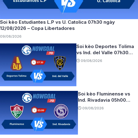
Soi kèo Estudiantes L.P vs U. Catolica 07h30 ngày
12/08/2026 – Copa Libertadores
09/08/2026
Soi kèo Deportes Tolima
vs Ind. del Valle 07h30
ngày 12/08/2026 – Copa
09/08/2026
Libertadores
Soi kèo Fluminense vs
Ind. Rivadavia 05h00
ngày 12/08/2026 – Copa
09/08/2026
Libertadores