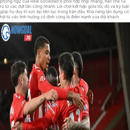
phòng ngự của Real Sociedad B phối hợp nhịp nhàng, hạn chế rủi
ro từ các đợt tấn công nhanh. Lối chơi kết hợp giữa tốc độ và kỷ luật
giúp họ duy trì sức ép liên tục trong trận đấu. Khả năng tận dụng cơ
hội từ các tình huống cố định cũng là điểm mạnh của đội khách.