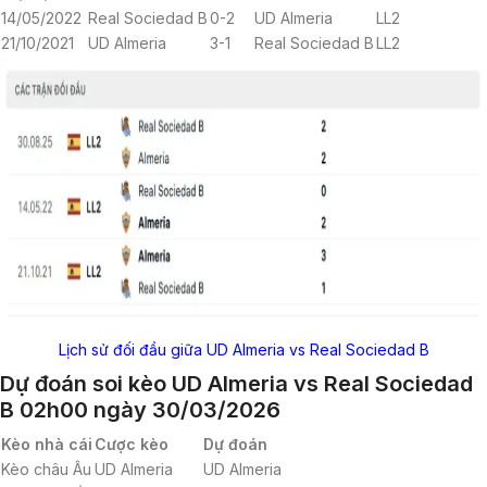
14/05/2022
Real Sociedad B
0-2
UD Almeria
LL2
21/10/2021
UD Almeria
3-1
Real Sociedad B
LL2
Lịch sử đối đầu giữa UD Almeria vs Real Sociedad B
Dự đoán soi kèo UD Almeria vs Real Sociedad
B 02h00 ngày 30/03/2026
Kèo nhà cái
Cược kèo
Dự đoán
Kèo châu Âu
UD Almeria
UD Almeria