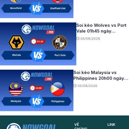
Soi kèo Wolves vs Port
Vale 01h45 ngày
08/08/2026 – Cúp Liên
05/08/2026
Đoàn Anh
Soi kèo Malaysia vs
Philippines 20h00 ngày
08/08/2026 – ASEAN
05/08/2026
Championship
VỀ
LINK
CHÚNG