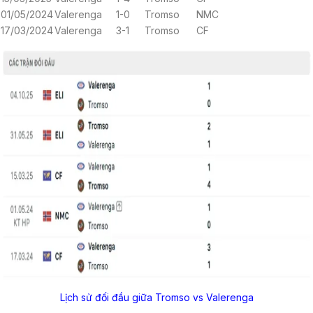
01/05/2024
Valerenga
1-0
Tromso
NMC
17/03/2024
Valerenga
3-1
Tromso
CF
Lịch sử đối đầu giữa Tromso vs Valerenga