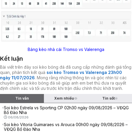
Bảng kèo nhà cái Tromso vs Valerenga
Kết luận
Bài viết trên đây soi kèo bóng đá đã cung cấp những đánh giá tổng
quan, phân tích kết quả
soi kèo Tromso vs Valerenga 23h00
ngày 11/07/2026
. Mong rằng những thông tin và góc nhìn từ các
chuyên gia soi kèo bóng đá sẽ giúp anh em bet thủ đưa ra quyết
định chính xác và tối ưu trước khi trận đấu chính thức khởi tranh.
Tin vắn
Xem nhiều
Tin sốt
Soi kèo Estrela vs Sporting CP 02h30 ngày 09/08/2026 – VĐQG
Bồ Đào Nha
06/08/2026
Soi kèo Vitoria Guimaraes vs Arouca 00h00 ngày 09/08/2026 –
VĐQG Bồ Đào Nha