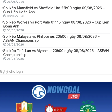
06/08/2026
Soi kèo Mansfield vs Sheffield Utd 22h00 ngày 09/08/2026 –
Cúp Liên Đoàn Anh
06/08/2026
Soi kèo Wolves vs Port Vale 01h45 ngày 08/08/2026 – Cúp Liên
Đoàn Anh
05/08/2026
Soi kèo Malaysia vs Philippines 20h00 ngày 08/08/2026 –
ASEAN Championship
05/08/2026
Soi kèo Thái Lan vs Myanmar 20h00 ngày 08/08/2026 – ASEAN
Championship
05/08/2026
Gợi ý cho bạn