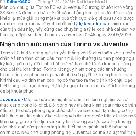
Bởi
Editor0SEO
Tháng 5 22, 2026
in
Soi kèo nhà cái
Màn đối đầu giữa Torino FC và Juventus FC trong khuôn khổ vòng
38 Serie A được dự báo sẽ rất căng thẳng khi cả hai đội đều muốn
khép lại mùa giải bằng một kết quả tích cực. Để giới đầu tư có được
cái nhìn chính xác và đầy đủ nhất
về
tỷ lệ kèo nhà cái
chính xác
của trận đấu này, hãy cùng các chuyên gia tỷ lệ kèo nhà cái
đến với
bài nhận định soi kèo Torino vs Juventus 01h45 ngày 23/05/2026.
Nhận định sức mạnh của Torino vs Juventus
Torino FC là đội bóng giàu truyền thống với lối chơi thiên về sự chắc
chắn và tinh thần chiến đấu mạnh mẽ. Họ thường ưu tiên phòng ngự
kỷ luật, giữ cự ly đội hình chặt chẽ và hạn chế tối đa khoảng trống
cho đối thủ khai thác. Torino rất nguy hiểm trong các tình huống
bóng bổng và phản công nhanh nhờ sự quyết liệt trong tranh chấp.
Khi thi đấu với tinh thần cao, họ có thể tạo ra thế trận khó chịu, đặc
biệt trong các trận derby. Sự lì lợm giúp Torino luôn là đối thủ không
dễ bị khuất phục.
Juventus FC
lại sở hữu sức mạnh từ bản lĩnh, kinh nghiệm và sự
thực dụng trong lối chơi. Đội bóng này thường kiểm soát nhịp độ trận
đấu tốt, tổ chức phòng ngự chắc chắn và biết cách tận dụng cơ hội
rất hiệu quả. Juventus đặc biệt nguy hiểm trong các trận cầu lớn nhờ
khả năng giữ sự ổn định và xử lý tình huống áp lực cao. Họ không
cần chơi quá bùng nổ nhưng luôn biết cách giành lợi thế bằng sự
chính xác. Nếu chơi đúng phong độ, Juventus có thể áp đặt thế trận