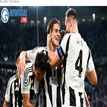
trước Torino.