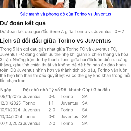
Sức mạnh và phong độ của Torino vs Juventus
Dự đoán kết quả
Dự đoán kết quả giải đấu Serie A giữa Torino vs Juventus : 0 – 2
Lịch sử đối đầu giữa Torino vs Juventus
Trong 5 lần đối đầu gần nhất giữa Torino FC và Juventus FC,
Juventus FC đang chiếm ưu thế nhẹ khi giành 2 chiến thắng và hòa
3 trận. Những trận derby thành Turin giữa hai đội luôn diễn ra căng
thẳng, giàu tính chiến thuật và không dễ để bên nào áp đảo hoàn
toàn. Dù Juventus nhỉnh hơn về thành tích đối đầu, Torino vẫn luôn
thể hiện tinh thần thi đấu quyết liệt và có thể gây khó khăn trong mỗi
lần chạm trán.
Ngày
Đội chủ nhà
Tỷ số
Đội khách
Cúp/ Giải đấu
09/11/2025
Juventus
0-0
Torino
SA
12/01/2025
Torino
1-1
Juventus
SA
10/11/2024
Juventus
2-0
Torino
SA
13/04/2024
Torino
0-0
Juventus
SA
07/10/2023
Juventus
2-0
Torino
SA