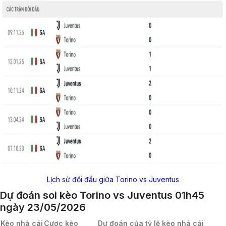
Lịch sử đối đầu giữa Torino vs Juventus
Dự đoán soi kèo Torino vs Juventus 01h45
ngày 23/05/2026
Kèo nhà cái
Cược kèo
Dự đoán của tỷ lệ kèo nhà cái