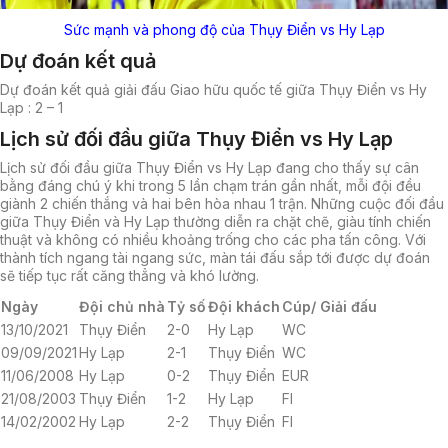
Sức mạnh và phong độ của Thụy Điển vs Hy Lạp
Dự đoán kết quả
Dự đoán kết quả giải đấu Giao hữu quốc tế giữa Thụy Điển vs Hy
Lạp : 2 – 1
Lịch sử đối đầu giữa Thụy Điển vs Hy Lạp
Lịch sử đối đầu giữa Thụy Điển vs Hy Lạp đang cho thấy sự cân
bằng đáng chú ý khi trong 5 lần chạm trán gần nhất, mỗi đội đều
giành 2 chiến thắng và hai bên hòa nhau 1 trận. Những cuộc đối đầu
giữa Thụy Điển và Hy Lạp thường diễn ra chặt chẽ, giàu tính chiến
thuật và không có nhiều khoảng trống cho các pha tấn công. Với
thành tích ngang tài ngang sức, màn tái đấu sắp tới được dự đoán
sẽ tiếp tục rất căng thẳng và khó lường.
Ngày
Đội chủ nhà
Tỷ số
Đội khách
Cúp/ Giải đấu
13/10/2021
Thụy Điển
2-0
Hy Lạp
WC
09/09/2021
Hy Lạp
2-1
Thụy Điển
WC
11/06/2008
Hy Lạp
0-2
Thụy Điển
EUR
21/08/2003
Thụy Điển
1-2
Hy Lạp
FI
14/02/2002
Hy Lạp
2-2
Thụy Điển
FI