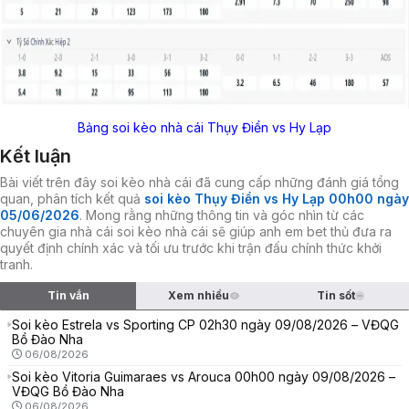
Bảng soi kèo nhà cái Thụy Điển vs Hy Lạp
Kết luận
Bài viết trên đây soi kèo nhà cái đã cung cấp những đánh giá tổng
quan, phân tích kết quả
soi kèo Thụy Điển vs Hy Lạp 00h00 ngày
05/06/2026
. Mong rằng những thông tin và góc nhìn từ các
chuyên gia nhà cái soi kèo nhà cái sẽ giúp anh em bet thủ đưa ra
quyết định chính xác và tối ưu trước khi trận đấu chính thức khởi
tranh.
Tin vắn
Xem nhiều
Tin sốt
Soi kèo Estrela vs Sporting CP 02h30 ngày 09/08/2026 – VĐQG
Bồ Đào Nha
06/08/2026
Soi kèo Vitoria Guimaraes vs Arouca 00h00 ngày 09/08/2026 –
VĐQG Bồ Đào Nha
06/08/2026