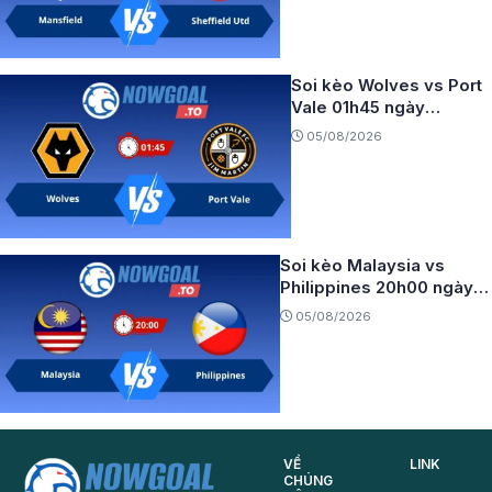
Soi kèo Wolves vs Port
Vale 01h45 ngày
08/08/2026 – Cúp Liên
05/08/2026
Đoàn Anh
Soi kèo Malaysia vs
Philippines 20h00 ngày
08/08/2026 – ASEAN
05/08/2026
Championship
VỀ
LINK
CHÚNG