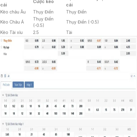
Cược kèo
cái
cái
Kèo châu Âu
Thụy Điển
Thụy Điển
Thụy Điển
Kèo Châu Á
Thụy Điển (-0.5)
(-0.5)
Kèo Tài xỉu
2.5
Tài