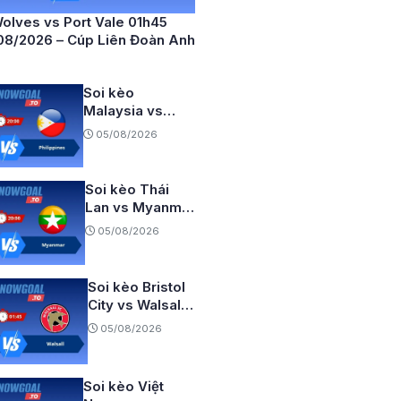
olves vs Port Vale 01h45
08/2026 – Cúp Liên Đoàn Anh
Soi kèo
Malaysia vs
Philippines
05/08/2026
20h00 ngày
08/08/2026 –
ASEAN
Soi kèo Thái
Championship
Lan vs Myanmar
20h00 ngày
05/08/2026
08/08/2026 –
ASEAN
Championship
Soi kèo Bristol
City vs Walsall
01h45 ngày
05/08/2026
07/08/2026 –
Cúp Liên Đoàn
Anh
Soi kèo Việt