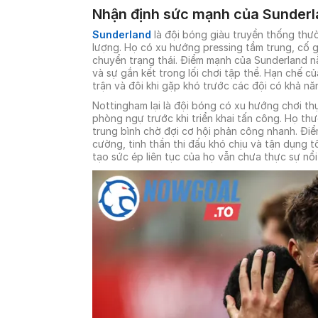
Nhận định sức mạnh của Sunderl
Sunderland
là đội bóng giàu truyền thống thườn
lượng. Họ có xu hướng pressing tầm trung, cố 
chuyển trạng thái. Điểm mạnh của Sunderland nằ
và sự gắn kết trong lối chơi tập thể. Hạn chế củ
trận và đôi khi gặp khó trước các đội có khả nă
Nottingham lại là đội bóng có xu hướng chơi th
phòng ngự trước khi triển khai tấn công. Họ thư
trung bình chờ đợi cơ hội phản công nhanh. Đ
cường, tinh thần thi đấu khó chịu và tận dụng 
tạo sức ép liên tục của họ vẫn chưa thực sự nổi