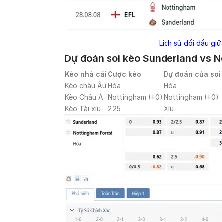
Lịch sử đối đầu gi
Dự đoán soi kèo Sunderland vs 
Kèo nhà cái
Cược kèo
Dự đoán của soi
Kèo châu Âu
Hòa
Hòa
Kèo Châu Á
Nottingham (+0)
Nottingham (+0)
Kèo Tài xỉu
2.25
Xỉu