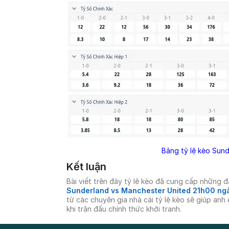
Bảng tỷ lệ kèo Sun
Kết luận
Bài viết trên đây tỷ lệ kèo đã cung cấp những 
Sunderland vs Manchester United 21h00 ng
từ các chuyên gia nhà cái tỷ lệ kèo sẽ giúp anh
khi trận đấu chính thức khởi tranh.