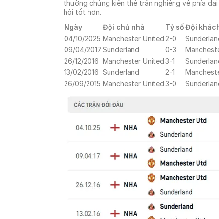
thường chứng kiến thế trận nghiêng về phía đại
hội tốt hơn.
Ngày
Đội chủ nhà
Tỷ số
Đội khác
04/10/2025
Manchester United
2-0
Sunderlan
09/04/2017
Sunderland
0-3
Mancheste
26/12/2016
Manchester United
3-1
Sunderlan
13/02/2016
Sunderland
2-1
Mancheste
26/09/2015
Manchester United
3-0
Sunderlan