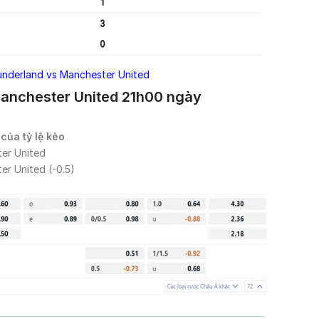
Sunderland vs Manchester United
Manchester United 21h00 ngày
của tỷ lệ kèo
er United
er United (-0.5)