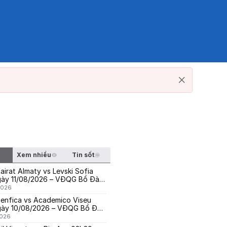
Xem nhiều
Tin sốt
airat Almaty vs Levski Sofia
ày 11/08/2026 – VĐQG Bồ Đào
2026
Benfica vs Academico Viseu
gày 10/08/2026 – VĐQG Bồ Đào
026