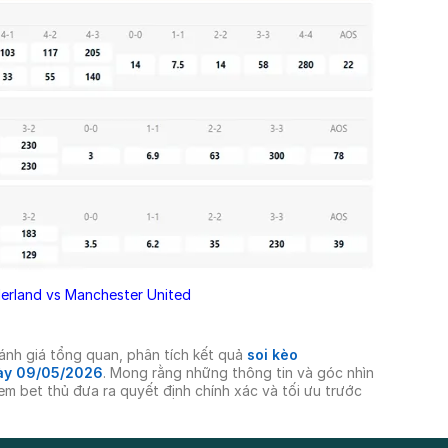
derland vs Manchester United
đánh giá tổng quan, phân tích kết quả
soi kèo
ày 09/05/2026
. Mong rằng những thông tin và góc nhìn
 em bet thủ đưa ra quyết định chính xác và tối ưu trước