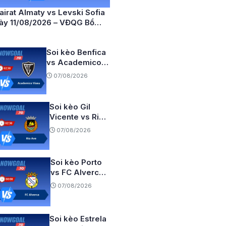
airat Almaty vs Levski Sofia
ày 11/08/2026 – VĐQG Bồ
Soi kèo Benfica
vs Academico
Viseu 02h30
07/08/2026
ngày
10/08/2026 –
VĐQG Bồ Đào
Soi kèo Gil
Nha
Vicente vs Rio
Ave 02h30
07/08/2026
ngày
10/08/2026 –
VĐQG Bồ Đào
Soi kèo Porto
Nha
vs FC Alverca
00h00 ngày
07/08/2026
10/08/2026 –
VĐQG Bồ Đào
Nha
Soi kèo Estrela