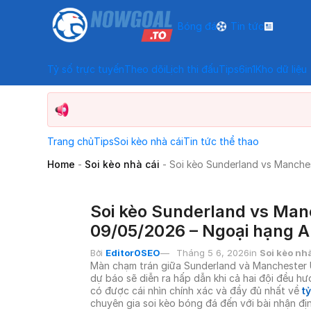
Bóng đá
Tin tức
Tỷ số trực tuyến
Theo dõi
Lịch thi đấu
Tips
6in1
Kho dữ liệu
Trang chủ
Tips
Soi kèo nhà cái
Tin tức thể thao
Home
-
Soi kèo nhà cái
-
Soi kèo Sunderland vs Manche
Soi kèo Sunderland vs Man
09/05/2026 – Ngoại hạng 
Bởi
Editor0SEO
Tháng 5 6, 2026
in
Soi kèo nhà
Màn chạm trán giữa Sunderland và Manchester
dự báo sẽ diễn ra hấp dẫn khi cả hai đội đều hư
có được cái nhìn chính xác và đầy đủ nhất
về
t
chuyên gia soi kèo bóng đá
đến với bài nhận đ