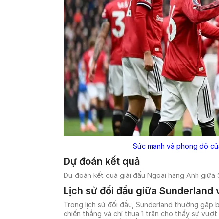
Sức mạnh và phong độ của
Dự đoán kết quả
Dự đoán kết quả giải đấu Ngoại hạng Anh giữa 
Lịch sử đối đầu giữa Sunderland
Trong lịch sử đối đầu, Sunderland thường gặp b
chiến thắng và chỉ thua 1 trận cho thấy sự vượt