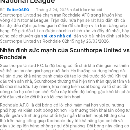
National League
Bởi
Editor0SEO
Tháng 3 24, 2026
in
Soi kèo nhà cái
Scunthorpe United sẽ chạm trán Rochdale AFC trong khuôn khổ
vòng 40 National League. Trận đấu hứa hẹn sẽ rất hấp dẫn khi cả
hai đội đều đặt mục tiêu giành điểm để cải thiện vị trí trên bảng xếp
hạng. Để giới đầu tư có được cái nhìn chính xác và đầy đủ nhất, hãy
cùng các chuyên gia
soi kèo nhà cái
đến với bài nhận định soi kèo
Scunthorpe United vs Rochdale 02h45 ngày 26/03/2026.
Nhận định sức mạnh của Scunthorpe United vs
Rochdale
Scunthorpe United F.C. là đội bóng có lối chơi khá đơn giản và thiên
về thể lực tại các giải hạng dưới Anh. Họ thường sử dụng bóng dài
và tận dụng khả năng tranh chấp để tạo lợi thế trước đối thủ. Khi thi
đấu trên sân nhà, Scunthorpe thường thể hiện tinh thần quyết tâm và
lối chơi máu lửa. Tuy nhiên, khả năng kiểm soát bóng và tổ chức tấn
công của họ còn hạn chế. Điều này khiến đội bóng gặp khó khi phải
đối đầu với các đối thủ có lối chơi linh hoạt.
Rochdale A.F.C. là đội bóng có lối chơi mềm mại hơn với xu hướng
phối hợp và kiểm soát bóng tốt hơn. Họ thường triển khai tấn công từ
tuyến giữa với những pha phối hợp ngắn khá linh hoạt. Những cầu
thủ trên hàng công giúp Rochdale duy trì khả năng tạo cơ hội và
gây sức ép lên hàng phòng ngự đối phương. Đội bóng này cũng có