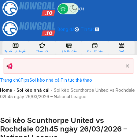
Bóng đá
Tin tức
Tỷ số trực tuyến
Theo dõi
Lịch thi đấu
Kho dữ liệu
6in1
Trang chủ
Tips
Soi kèo nhà cái
Tin tức thể thao
Home
-
Soi kèo nhà cái
-
Soi kèo Scunthorpe United vs Rochdale
02h45 ngày 26/03/2026 – National League
Soi kèo Scunthorpe United vs
Rochdale 02h45 ngày 26/03/2026 –