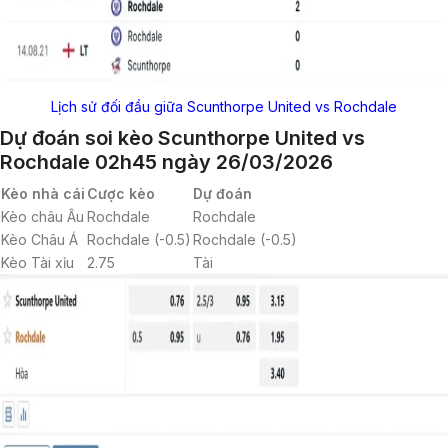
Lịch sử đối đầu giữa Scunthorpe United vs Rochdale
Dự đoán soi kèo Scunthorpe United vs
Rochdale 02h45 ngày 26/03/2026
Kèo nhà cái
Cược kèo
Dự đoán
Kèo châu Âu
Rochdale
Rochdale
Kèo Châu Á
Rochdale (-0.5)
Rochdale (-0.5)
Kèo Tài xỉu
2.75
Tài