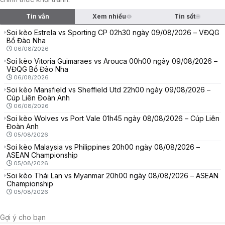
Tin vắn
Xem nhiều
Tin sốt
Soi kèo Estrela vs Sporting CP 02h30 ngày 09/08/2026 – VĐQG
Bồ Đào Nha
06/08/2026
Soi kèo Vitoria Guimaraes vs Arouca 00h00 ngày 09/08/2026 –
VĐQG Bồ Đào Nha
06/08/2026
Soi kèo Mansfield vs Sheffield Utd 22h00 ngày 09/08/2026 –
Cúp Liên Đoàn Anh
06/08/2026
Soi kèo Wolves vs Port Vale 01h45 ngày 08/08/2026 – Cúp Liên
Đoàn Anh
05/08/2026
Soi kèo Malaysia vs Philippines 20h00 ngày 08/08/2026 –
ASEAN Championship
05/08/2026
Soi kèo Thái Lan vs Myanmar 20h00 ngày 08/08/2026 – ASEAN
Championship
05/08/2026
Gợi ý cho bạn