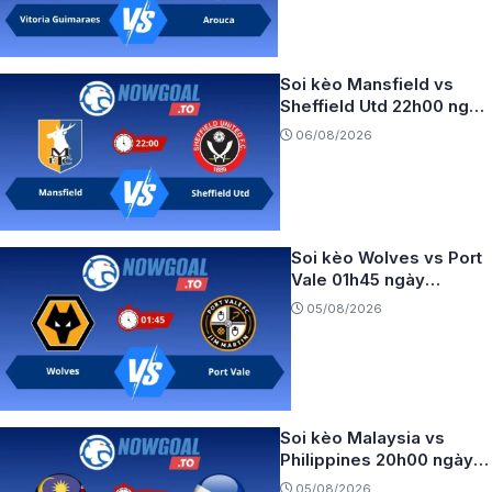
Soi kèo Mansfield vs
Sheffield Utd 22h00 ngày
09/08/2026 – Cúp Liên
06/08/2026
Đoàn Anh
Soi kèo Wolves vs Port
Vale 01h45 ngày
08/08/2026 – Cúp Liên
05/08/2026
Đoàn Anh
Soi kèo Malaysia vs
Philippines 20h00 ngày
08/08/2026 – ASEAN
05/08/2026