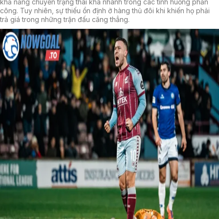
khả năng chuyển trạng thái khá nhanh trong các tình huống phản
công. Tuy nhiên, sự thiếu ổn định ở hàng thủ đôi khi khiến họ phải
trả giá trong những trận đấu căng thẳng.