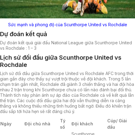
Sức mạnh và phong độ của Scunthorpe United vs Rochdale
Dự đoán kết quả
Dự đoán kết quả giải đấu National League giữa Scunthorpe United
vs Rochdale : 1 – 3
Lịch sử đối đầu giữa Scunthorpe United vs
Rochdale
Lịch sử đối đầu giữa Scunthorpe United vs Rochdale AFC trong thời
gian gần đây cho thấy sự vượt trội thuộc về đội khách. Trong 5 lần
chạm trán gần nhất, Rochdale đã giành 3 chiến thắng và hai đội hòa
nhau 2 trận trong khi Scunthorpe chưa có lần nào đánh bại đối thủ.
Thành tích này phản ánh sự áp đảo của Rochdale cả về kết quả lẫn
thế trận. Các cuộc đối đầu giữa hai đội vẫn thường diễn ra căng
thẳng và không thiếu những tình huống bất ngờ. Điều đó khiến trận
đấu sắp tới hứa hẹn sẽ rất đáng chú ý.
Tỷ
Cúp/ Giải
Ngày
Đội chủ nhà
Đội khách
số
đấu
Scunthorpe