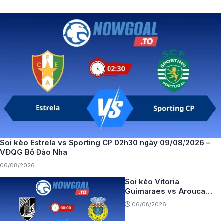
Soi kèo Estrela vs Sporting CP 02h30 ngày 09/08/2026 –
VĐQG Bồ Đào Nha
06/08/2026
Soi kèo Vitoria
Guimaraes vs Arouca
00h00 ngày 09/08/2026
06/08/2026
– VĐQG Bồ Đào Nha