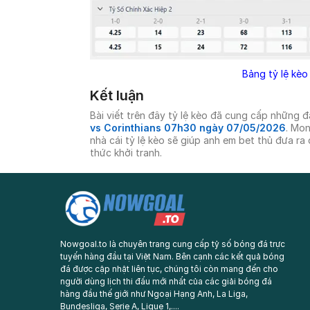
Bảng tỷ lệ kèo
Kết luận
Bài viết trên đây tỷ lệ kèo đã cung cấp những 
vs Corinthians 07h30 ngày 07/05/2026
. Mon
nhà cái tỷ lệ kèo sẽ giúp anh em bet thủ đưa ra 
thức khởi tranh.
Nowgoal.to là chuyên trang cung cấp tỷ số bóng đá trực
tuyến hàng đầu tại Việt Nam. Bên cạnh các kết quả bóng
đá được cập nhật liên tục, chúng tôi còn mang đến cho
người dùng lịch thi đấu mới nhất của các giải bóng đá
hàng đầu thế giới như Ngoại Hạng Anh, La Liga,
Bundesliga, Serie A, Ligue 1,....