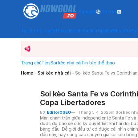
Bóng đá
Tin tức
Tỷ số trực tuyến
Theo dõi
Lịch thi đấu
Tips
6in1
Kho dữ liệu
Trang chủ
Tips
Soi kèo nhà cái
Tin tức thể thao
Home
-
Soi kèo nhà cái
-
Soi kèo Santa Fe vs Corinthi
Soi kèo Santa Fe vs Corint
Copa Libertadores
Bởi
Editor0SEO
Tháng 5 4, 2026
in
Soi kèo nh
Màn chạm trán giữa Independiente Santa Fe và 
được dự báo sẽ cực kỳ quyết liệt khi hai đội bướ
bảng đấu. Để giới đầu tư có được cái nhìn chín
đấu này, hãy cùng các chuyên gia soi kèo bón