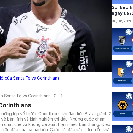
Soi kèo E
ngày 09/
06/08/2026
ộ của Santa Fe vs Corinthians
 Santa Fe vs Corinthians : 0 – 1
Corinthians
ường lép vế trước Corinthians khi đại diện Brazil giành 2
n về bản lĩnh và kinh nghiệm thi đấu. Những cuộc chạm
rận chặt chẽ và không dễ xuất hiện nhiều bàn thắng. Điều
trận đấu của cả hai bên. Cuộc tái đấu sắp tới nhiều khả