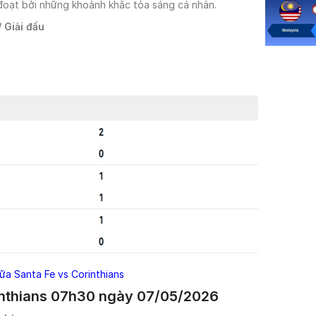
 đoạt bởi những khoảnh khắc tỏa sáng cá nhân.
 Giải đấu
iữa Santa Fe vs Corinthians
rinthians 07h30 ngày 07/05/2026