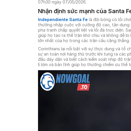
07h30 ngày 07/05/2026.
Nhận định sức mạnh của Santa Fe
Independiente Santa Fe
là đội bóng có lối chơ
thường nhập cuộc với cường độ cao, tận dụng lợ
pha tranh chấp quyết liệt và lối đá trực diện. 
giúp họ tạo ra thế trận khó chịu và không dễ bị 
lớn nhất của họ trong các trận cầu căng thẳng.
Corinthians lại nổi bật với sự thực dụng và tổ 
sự an toàn nơi hàng thủ trước khi tung ra các p
đấu dày dặn và biết cách kiểm soát nhịp độ trận 
lì lợm và bản lĩnh giúp họ thường chiếm ưu thế 