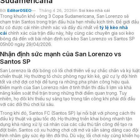
Sudamericana
Bởi
Editor0SEO
Tháng 4 26, 2026
in
Soi kèo nhà cái
Trong khuôn khổ vòng 3 Copa Sudamericana, San Lorenzo sẽ
chạm trán Santos trong trận đấu hứa hẹn nhiều kịch tính. Để giới đầu
tư có được cái nhìn chính xác và đầy đủ nhất về
tỷ lệ kèo nhà
cái
chính xác của trận đấu này, hãy cùng các chuyên gia soi kèo
bóng đá
đến với bài nhận định soi kèo San Lorenzo vs Santos SP
05h00 ngày 29/04/2026.
Nhận định sức mạnh của San Lorenzo vs
Santos SP
San Lorenzo là đội bóng có lối chơi thiên về sự chắc chắn và kỷ luật
chiến thuật. Họ thường tổ chức phòng ngự kín kẽ, giữ cự ly đội hình
tốt và chờ đợi cơ hội để tung ra những pha phản công hiệu quả.
Điểm mạnh của San Lorenzo nằm ở tinh thần thi đấu lì lợm và khả
năng kiểm soát thế trận trong những thời điểm quan trọng. Tuy
nhiên, họ đôi khi thiếu sự sáng tạo trong tấn công khi phải đối đầu
với các đối thủ chơi lùi sâu.
Trong khi đó, Santos FC (Santos SP) lại nổi bật với phong cách thi
đấu kỹ thuật và giàu tốc độ. Họ thường triển khai bóng nhanh tận
dụng khả năng xử lý cá nhân của các cầu thủ tấn công để tạo ra
đột biến. Santos có xu hướng chơi cởi mở và sẵn sàng dâng cao đội
hình nhằm gây sức ép lên đối thủ. Dù vậy, lối chơi này cũng khiến họ