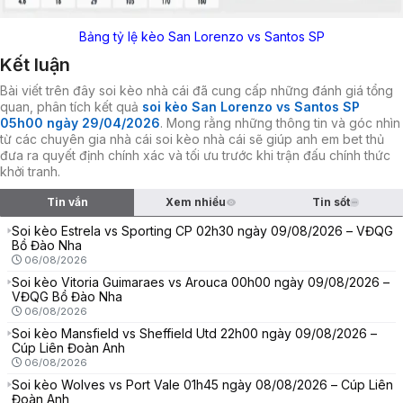
Bảng tỷ lệ kèo San Lorenzo vs Santos SP
Kết luận
Bài viết trên đây soi kèo nhà cái đã cung cấp những đánh giá tổng
quan, phân tích kết quả
soi kèo San Lorenzo vs Santos SP
05h00 ngày 29/04/2026
. Mong rằng những thông tin và góc nhìn
từ các chuyên gia nhà cái soi kèo nhà cái sẽ giúp anh em bet thủ
đưa ra quyết định chính xác và tối ưu trước khi trận đấu chính thức
khởi tranh.
Tin vắn
Xem nhiều
Tin sốt
Soi kèo Estrela vs Sporting CP 02h30 ngày 09/08/2026 – VĐQG
Bồ Đào Nha
06/08/2026
Soi kèo Vitoria Guimaraes vs Arouca 00h00 ngày 09/08/2026 –
VĐQG Bồ Đào Nha
06/08/2026
Soi kèo Mansfield vs Sheffield Utd 22h00 ngày 09/08/2026 –
Cúp Liên Đoàn Anh
06/08/2026
Soi kèo Wolves vs Port Vale 01h45 ngày 08/08/2026 – Cúp Liên
Đoàn Anh