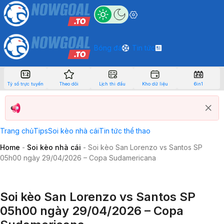
Bóng đá
Tin tức
Tỷ số trực tuyến
Theo dõi
Lịch thi đấu
Kho dữ liệu
6in1
Trang chủ
Tips
Soi kèo nhà cái
Tin tức thể thao
Home
-
Soi kèo nhà cái
-
Soi kèo San Lorenzo vs Santos SP
05h00 ngày 29/04/2026 – Copa Sudamericana
Soi kèo San Lorenzo vs Santos SP
05h00 ngày 29/04/2026 – Copa