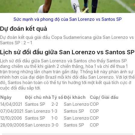
Sức mạnh và phong độ của San Lorenzo vs Santos SP
Dự đoán kết quả
Dự đoán kết quả giải đấu Copa Sudamericana giữa San Lorenzo vs
Santos SP : 2 – 1
Lịch sử đối đầu giữa San Lorenzo vs Santos SP
Lịch sử đối đầu giữa San Lorenzo và Santos cho thấy Santos SP
đang chiếm ưu thế khi giành 2 chiến thắng, hòa 1 và chỉ để thua 1
trận trong những lần chạm trán gần đây. Thống kê này phản ánh sự
nhỉnh hơn của đại diện Brazil mỗi khi đối đầu San Lorenzo. Với lợi thế
đó, Santos hoàn toàn có thể tự tin hướng tới một kết quả tích cực ở
cuộc đối đầu sắp tới.
Ngày
Đội chủ nhà
Tỷ số
Đội khách
Cúp/ Giải đấu
14/04/2021
Santos SP
2-2
San Lorenzo
COP
07/04/2021
San Lorenzo
1-3
Santos SP
COP
12/10/2006
Santos SP
1-0
San Lorenzo
COP
28/09/2006
San Lorenzo
3-0
Santos SP
COP