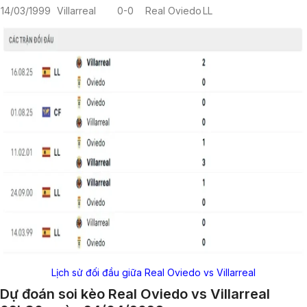
14/03/1999
Villarreal
0-0
Real Oviedo
LL
Lịch sử đối đầu giữa Real Oviedo vs Villarreal
Dự đoán soi kèo Real Oviedo vs Villarreal