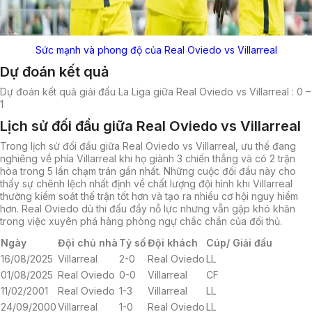
Sức mạnh và phong độ của Real Oviedo vs Villarreal
Dự đoán kết quả
Dự đoán kết quả giải đấu La Liga giữa Real Oviedo vs Villarreal : 0 –
1
Lịch sử đối đầu giữa Real Oviedo vs Villarreal
Trong lịch sử đối đầu giữa Real Oviedo vs Villarreal, ưu thế đang
nghiêng về phía Villarreal khi họ giành 3 chiến thắng và có 2 trận
hòa trong 5 lần chạm trán gần nhất. Những cuộc đối đầu này cho
thấy sự chênh lệch nhất định về chất lượng đội hình khi Villarreal
thường kiểm soát thế trận tốt hơn và tạo ra nhiều cơ hội nguy hiểm
hơn. Real Oviedo dù thi đấu đầy nỗ lực nhưng vẫn gặp khó khăn
trong việc xuyên phá hàng phòng ngự chắc chắn của đối thủ.
Ngày
Đội chủ nhà
Tỷ số
Đội khách
Cúp/ Giải đấu
16/08/2025
Villarreal
2-0
Real Oviedo
LL
01/08/2025
Real Oviedo
0-0
Villarreal
CF
11/02/2001
Real Oviedo
1-3
Villarreal
LL
24/09/2000
Villarreal
1-0
Real Oviedo
LL