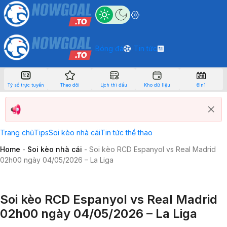
Bóng đá
Tin tức
Tỷ số trực tuyến
Theo dõi
Lịch thi đấu
Kho dữ liệu
6in1
Trang chủ
Tips
Soi kèo nhà cái
Tin tức thể thao
Home
-
Soi kèo nhà cái
-
Soi kèo RCD Espanyol vs Real Madrid
02h00 ngày 04/05/2026 – La Liga
Soi kèo RCD Espanyol vs Real Madrid
02h00 ngày 04/05/2026 – La Liga