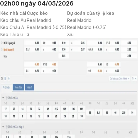
02h00 ngày 04/05/2026
Kèo nhà cái
Cược kèo
Dự đoán của tỷ lệ kèo
Kèo châu Âu
Real Madrid
Real Madrid
Kèo Châu Á
Real Madrid (-0.75)
Real Madrid (-0.75)
Kèo Tài xỉu
3
Xỉu