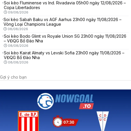
Soi kèo Fluminense vs Ind. Rivadavia 05h00 ngày 12/08/2026 –
Copa Libertadores
09/08/2026
Soi kèo Sabah Baku vs AGF Aarhus 23h00 ngày 11/08/2026 –
Vòng Loại Champions League
08/08/2026
Soi kèo Bodo Glimt vs Royale Union SG 23h00 ngày 11/08/2026
– VĐQG Bồ Đào Nha
08/08/2026
Soi kèo Kairat Almaty vs Levski Sofia 23h00 ngày 11/08/2026 –
VĐQG Bồ Đào Nha
08/08/2026
Gợi ý cho bạn