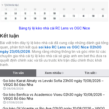
Bảng tỷ lệ kèo nhà cái RC Lens vs OGC Nice
Kết luận
Bài viết trên đây tỷ lệ kèo nhà cái đã cung cấp những đánh giá tổng
quan, phân tích kết quả
soi kèo RC Lens vs OGC Nice 02h00
ngày 23/05/2026
. Mong rằng những thông tin và góc nhìn từ các
chuyên gia nhà cái tỷ lệ kèo nhà cái sẽ giúp anh em bet thủ đưa ra
quyết định chính xác và tối ưu trước khi trận đấu chính thức khởi
tranh.
Tin vắn
Xem nhiều
Tin sốt
Soi kèo Kairat Almaty vs Levski Sofia 23h00 ngày 11/08/2026 –
VĐQG Bồ Đào Nha
08/08/2026
Soi kèo Benfica vs Academico Viseu 02h30 ngày 10/08/2026 –
VĐQG Bồ Đào Nha
07/08/2026
Soi kèo Gil Vicente vs Rio Ave 02h30 ngày 10/08/2026 – VĐQG