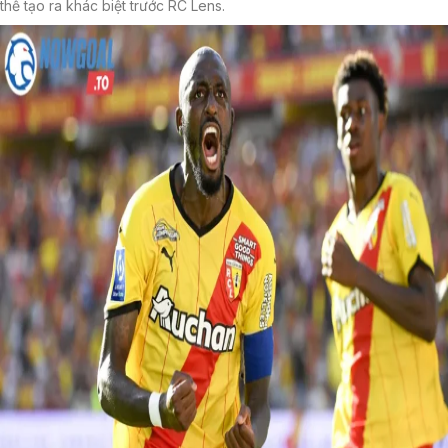
thể tạo ra khác biệt trước RC Lens.