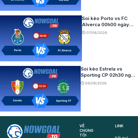
Soi kèo Porto vs FC
Alverca 00h00 ngày
10/08/2026 – VĐQG Bồ
07/08/2026
Đào Nha
Soi kèo Estrela vs
Sporting CP 02h30 ngày
09/08/2026 – VĐQG Bồ
06/08/2026
Đào Nha
VỀ
LINK
CHÚNG
TÔI
Kết quả