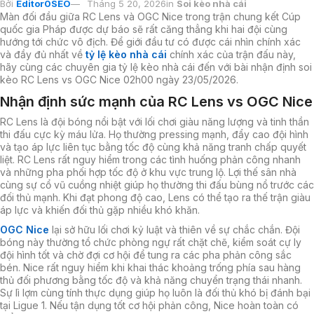
Bởi
Editor0SEO
Tháng 5 20, 2026
in
Soi kèo nhà cái
Màn đối đầu giữa RC Lens và OGC Nice trong trận chung kết Cúp
quốc gia Pháp được dự báo sẽ rất căng thẳng khi hai đội cùng
hướng tới chức vô địch. Để giới đầu tư có được cái nhìn chính xác
và đầy đủ nhất
về
tỷ lệ kèo nhà cái
chính xác của trận đấu này,
hãy cùng các chuyên gia tỷ lệ kèo nhà cái
đến với bài nhận định soi
kèo RC Lens vs OGC Nice 02h00 ngày 23/05/2026.
Nhận định sức mạnh của RC Lens vs OGC Nice
RC Lens là đội bóng nổi bật với lối chơi giàu năng lượng và tinh thần
thi đấu cực kỳ máu lửa. Họ thường pressing mạnh, đẩy cao đội hình
và tạo áp lực liên tục bằng tốc độ cùng khả năng tranh chấp quyết
liệt. RC Lens rất nguy hiểm trong các tình huống phản công nhanh
và những pha phối hợp tốc độ ở khu vực trung lộ. Lợi thế sân nhà
cùng sự cổ vũ cuồng nhiệt giúp họ thường thi đấu bùng nổ trước các
đối thủ mạnh. Khi đạt phong độ cao, Lens có thể tạo ra thế trận giàu
áp lực và khiến đối thủ gặp nhiều khó khăn.
OGC Nice
lại sở hữu lối chơi kỷ luật và thiên về sự chắc chắn. Đội
bóng này thường tổ chức phòng ngự rất chặt chẽ, kiểm soát cự ly
đội hình tốt và chờ đợi cơ hội để tung ra các pha phản công sắc
bén. Nice rất nguy hiểm khi khai thác khoảng trống phía sau hàng
thủ đối phương bằng tốc độ và khả năng chuyển trạng thái nhanh.
Sự lì lợm cùng tính thực dụng giúp họ luôn là đối thủ khó bị đánh bại
tại Ligue 1. Nếu tận dụng tốt cơ hội phản công, Nice hoàn toàn có