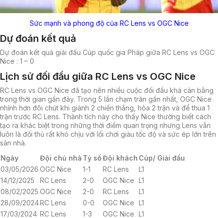
Sức mạnh và phong độ của RC Lens vs OGC Nice
Dự đoán kết quả
Dự đoán kết quả giải đấu Cúp quốc gia Pháp giữa RC Lens vs OGC
Nice : 1 – 0
Lịch sử đối đầu giữa RC Lens vs OGC Nice
RC Lens vs OGC Nice đã tạo nên nhiều cuộc đối đầu khá cân bằng
trong thời gian gần đây. Trong 5 lần chạm trán gần nhất, OGC Nice
nhỉnh hơn đôi chút khi giành 2 chiến thắng, hòa 2 trận và để thua 1
trận trước RC Lens. Thành tích này cho thấy Nice thường biết cách
tạo ra khác biệt trong những thời điểm quan trọng nhưng Lens vẫn
luôn là đối thủ rất khó chịu với lối chơi giàu tốc độ và sức ép lớn trên
sân nhà.
Ngày
Đội chủ nhà
Tỷ số
Đội khách
Cúp/ Giải đấu
03/05/2026
OGC Nice
1-1
RC Lens
L1
14/12/2025
RC Lens
2-0
OGC Nice
L1
08/02/2025
OGC Nice
2-0
RC Lens
L1
28/09/2024
RC Lens
0-0
OGC Nice
L1
17/03/2024
RC Lens
1-3
OGC Nice
L1