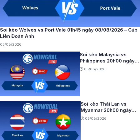
Soi kèo Wolves vs Port Vale 01h45 ngày 08/08/2026 – Cúp
Liên Đoàn Anh
05/08/2026
Soi kèo Malaysia vs
Philippines 20h00 ngày
08/08/2026 – ASEAN
05/08/2026
Championship
Soi kèo Thái Lan vs
Myanmar 20h00 ngày
08/08/2026 – ASEAN
05/08/2026
Championship