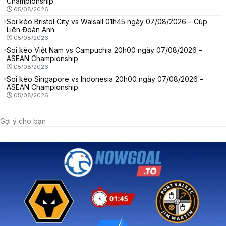
Championship
05/08/2026
Soi kèo Bristol City vs Walsall 01h45 ngày 07/08/2026 – Cúp
Liên Đoàn Anh
05/08/2026
Soi kèo Việt Nam vs Campuchia 20h00 ngày 07/08/2026 –
ASEAN Championship
05/08/2026
Soi kèo Singapore vs Indonesia 20h00 ngày 07/08/2026 –
ASEAN Championship
05/08/2026
Gợi ý cho bạn