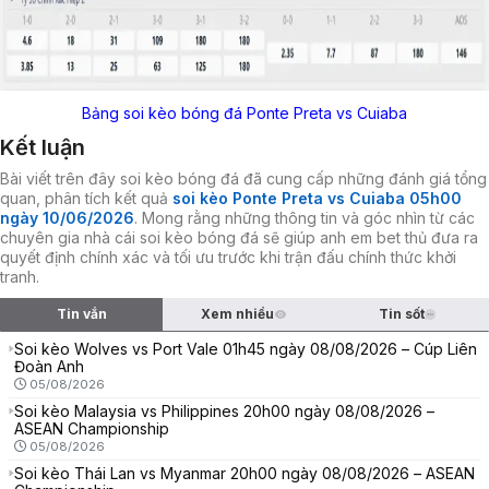
Bảng soi kèo bóng đá Ponte Preta vs Cuiaba
Kết luận
Bài viết trên đây soi kèo bóng đá đã cung cấp những đánh giá tổng
quan, phân tích kết quả
soi kèo Ponte Preta vs Cuiaba 05h00
ngày 10/06/2026
. Mong rằng những thông tin và góc nhìn từ các
chuyên gia nhà cái soi kèo bóng đá sẽ giúp anh em bet thủ đưa ra
quyết định chính xác và tối ưu trước khi trận đấu chính thức khởi
tranh.
Tin vắn
Xem nhiều
Tin sốt
Soi kèo Wolves vs Port Vale 01h45 ngày 08/08/2026 – Cúp Liên
Đoàn Anh
05/08/2026
Soi kèo Malaysia vs Philippines 20h00 ngày 08/08/2026 –
ASEAN Championship
05/08/2026
Soi kèo Thái Lan vs Myanmar 20h00 ngày 08/08/2026 – ASEAN