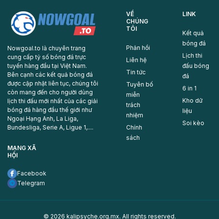
VỀ
LINK
CHÚNG
TÔI
Kết quả
bóng đá
Phản hồi
Nowgoal.to là chuyên trang
Lịch thi
cung cấp tỷ số bóng đá trực
Liên hệ
đấu bóng
tuyến hàng đầu tại Việt Nam.
Tin tức
Bên cạnh các kết quả bóng đá
đá
được cập nhật liên tục, chúng tôi
Tuyên bố
6 in 1
còn mang đến cho người dùng
miễn
Kho dữ
lịch thi đấu mới nhất của các giải
trách
bóng đá hàng đầu thế giới như
liệu
nhiệm
Ngoại Hạng Anh, La Liga,
Soi kèo
Chính
Bundesliga, Serie A, Ligue 1,....
sách
MẠNG XÃ
HỘI
Facebook
Telegram
© 2026 kalipsyche.org.mx. All rights reserved.