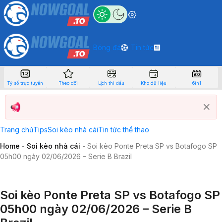
Bóng đá
Tin tức
Tỷ số trực tuyến
Theo dõi
Lịch thi đấu
Kho dữ liệu
6in1
Trang chủ
Tips
Soi kèo nhà cái
Tin tức thể thao
Home
-
Soi kèo nhà cái
-
Soi kèo Ponte Preta SP vs Botafogo SP
05h00 ngày 02/06/2026 – Serie B Brazil
Soi kèo Ponte Preta SP vs Botafogo SP
05h00 ngày 02/06/2026 – Serie B