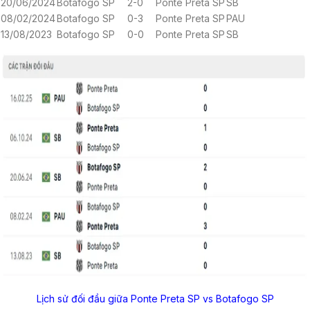
20/06/2024
Botafogo SP
2-0
Ponte Preta SP
SB
08/02/2024
Botafogo SP
0-3
Ponte Preta SP
PAU
13/08/2023
Botafogo SP
0-0
Ponte Preta SP
SB
Lịch sử đối đầu giữa Ponte Preta SP vs Botafogo SP