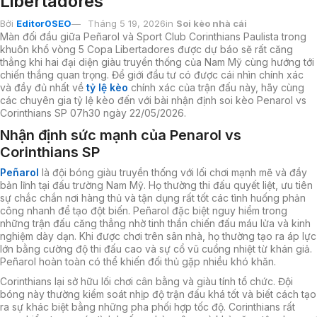
Libertadores
Bởi
Editor0SEO
Tháng 5 19, 2026
in
Soi kèo nhà cái
Màn đối đầu giữa Peñarol và Sport Club Corinthians Paulista trong
khuôn khổ vòng 5 Copa Libertadores được dự báo sẽ rất căng
thẳng khi hai đại diện giàu truyền thống của Nam Mỹ cùng hướng tới
chiến thắng quan trọng. Để giới đầu tư có được cái nhìn chính xác
và đầy đủ nhất
về
tỷ lệ kèo
chính xác của trận đấu này, hãy cùng
các chuyên gia tỷ lệ kèo
đến với bài nhận định soi kèo Penarol vs
Corinthians SP 07h30 ngày 22/05/2026.
Nhận định sức mạnh của Penarol vs
Corinthians SP
Peñarol
là đội bóng giàu truyền thống với lối chơi mạnh mẽ và đầy
bản lĩnh tại đấu trường Nam Mỹ. Họ thường thi đấu quyết liệt, ưu tiên
sự chắc chắn nơi hàng thủ và tận dụng rất tốt các tình huống phản
công nhanh để tạo đột biến. Peñarol đặc biệt nguy hiểm trong
những trận đấu căng thẳng nhờ tinh thần chiến đấu máu lửa và kinh
nghiệm dày dạn. Khi được chơi trên sân nhà, họ thường tạo ra áp lực
lớn bằng cường độ thi đấu cao và sự cổ vũ cuồng nhiệt từ khán giả.
Peñarol hoàn toàn có thể khiến đối thủ gặp nhiều khó khăn.
Corinthians lại sở hữu lối chơi cân bằng và giàu tính tổ chức. Đội
bóng này thường kiểm soát nhịp độ trận đấu khá tốt và biết cách tạo
ra sự khác biệt bằng những pha phối hợp tốc độ. Corinthians rất