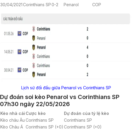
30/04/2021
Corinthians SP
0-2
Penarol
COP
Lịch sử đối đầu giữa Penarol vs Corinthians SP
Dự đoán soi kèo Penarol vs Corinthians SP
07h30 ngày 22/05/2026
Kèo nhà cái
Cược kèo
Dự đoán của tỷ lệ kèo
Kèo châu Âu
Corinthians SP
Corinthians SP
Kèo Châu Á
Corinthians SP (+0)
Corinthians SP (+0)