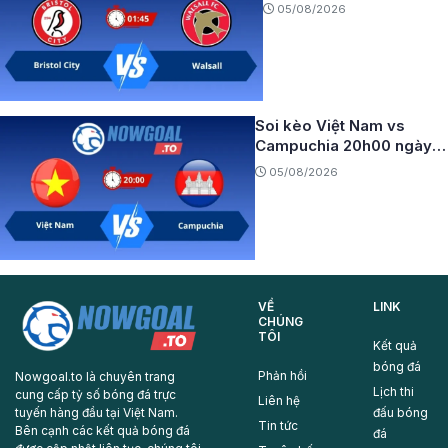
07/08/2026 – Cúp Liên
05/08/2026
Đoàn Anh
Soi kèo Việt Nam vs
Campuchia 20h00 ngày
07/08/2026 – ASEAN
05/08/2026
Championship
VỀ
LINK
CHÚNG
TÔI
Kết quả
bóng đá
Phản hồi
Nowgoal.to là chuyên trang
Lịch thi
cung cấp tỷ số bóng đá trực
Liên hệ
đấu bóng
tuyến hàng đầu tại Việt Nam.
Tin tức
Bên cạnh các kết quả bóng đá
đá