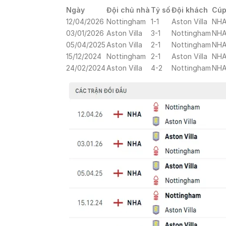
Ngày
Đội chủ nhà
Tỷ số
Đội khách
Cúp
12/04/2026
Nottingham
1-1
Aston Villa
NH
03/01/2026
Aston Villa
3-1
Nottingham
NH
05/04/2025
Aston Villa
2-1
Nottingham
NH
15/12/2024
Nottingham
2-1
Aston Villa
NH
24/02/2024
Aston Villa
4-2
Nottingham
NH