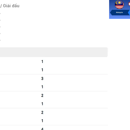
/ Giải đấu
A
A
A
A
A