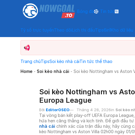
Bóng đá
Tin tức
Tỷ số trực tuyến
Theo dõi
Lịch thi đấu
Tips
6in1
Kho dữ liệu
Trang chủ
Tips
Soi kèo nhà cái
Tin tức thể thao
Home
-
Soi kèo nhà cái
-
Soi kèo Nottingham vs Aston 
Soi kèo Nottingham vs Asto
Europa League
Bởi
Editor0SEO
Tháng 4 28, 2026
in
Soi kèo n
Tại vòng bán kết play-off UEFA Europa League, 
hứa hẹn căng thẳng và kịch tính. Để giới đầu tư
nhà cái
chính xác của trận đấu này, hãy cùng 
kèo Nottingham vs Aston Villa 02h00 ngày 01/0