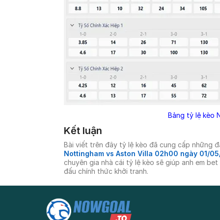
Bảng tỷ lệ kèo 
Kết luận
Bài viết trên đây tỷ lệ kèo đã cung cấp những 
Nottingham vs Aston Villa 02h00 ngày 01/0
chuyên gia nhà cái tỷ lệ kèo sẽ giúp anh em bet 
đấu chính thức khởi tranh.