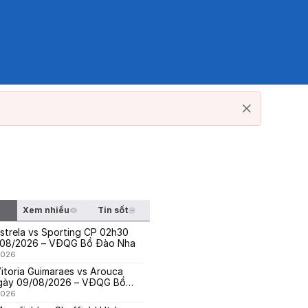
Xem nhiều
Tin sốt
Estrela vs Sporting CP 02h30
/08/2026 – VĐQG Bồ Đào Nha
2026
Vitoria Guimaraes vs Arouca
gày 09/08/2026 – VĐQG Bồ
2026