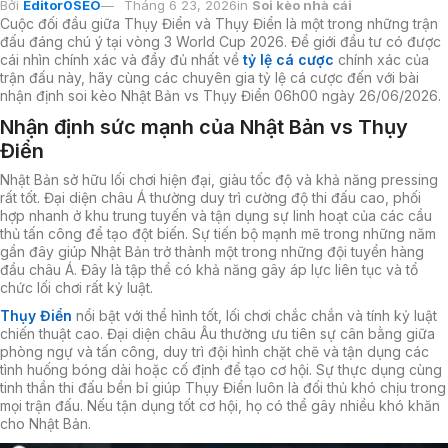
Bởi
Editor0SEO
Tháng 6 23, 2026
in
Soi kèo nhà cái
Cuộc đối đầu giữa Thụy Điển và Thụy Điển là một trong những trận
đấu đáng chú ý tại vòng 3 World Cup 2026. Để giới đầu tư có được
cái nhìn chính xác và đầy đủ nhất
về
tỷ lệ cá cược
chính xác của
trận đấu này, hãy cùng các chuyên gia tỷ lệ cá cược
đến với bài
nhận định soi kèo Nhật Bản vs Thụy Điển 06h00 ngày 26/06/2026.
Nhận định sức mạnh của Nhật Bản vs Thụy
Điển
Nhật Bản sở hữu lối chơi hiện đại, giàu tốc độ và khả năng pressing
rất tốt. Đại diện châu Á thường duy trì cường độ thi đấu cao, phối
hợp nhanh ở khu trung tuyến và tận dụng sự linh hoạt của các cầu
thủ tấn công để tạo đột biến. Sự tiến bộ mạnh mẽ trong những năm
gần đây giúp Nhật Bản trở thành một trong những đội tuyển hàng
đầu châu Á. Đây là tập thể có khả năng gây áp lực liên tục và tổ
chức lối chơi rất kỷ luật.
Thụy Điển
nổi bật với thể hình tốt, lối chơi chắc chắn và tính kỷ luật
chiến thuật cao. Đại diện châu Âu thường ưu tiên sự cân bằng giữa
phòng ngự và tấn công, duy trì đội hình chặt chẽ và tận dụng các
tình huống bóng dài hoặc cố định để tạo cơ hội. Sự thực dụng cùng
tinh thần thi đấu bền bỉ giúp Thụy Điển luôn là đối thủ khó chịu trong
mọi trận đấu. Nếu tận dụng tốt cơ hội, họ có thể gây nhiều khó khăn
cho Nhật Bản.