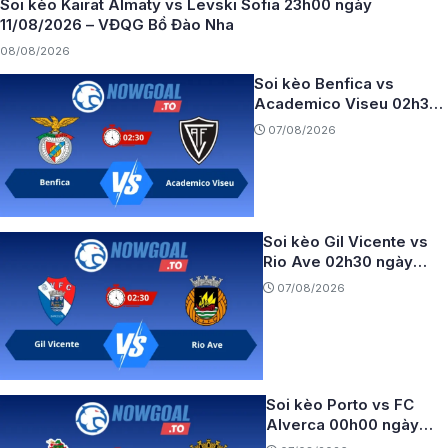
Soi kèo Kairat Almaty vs Levski Sofia 23h00 ngày
11/08/2026 – VĐQG Bồ Đào Nha
08/08/2026
Soi kèo Benfica vs
Academico Viseu 02h30
ngày 10/08/2026 – VĐQG
07/08/2026
Bồ Đào Nha
Soi kèo Gil Vicente vs
Rio Ave 02h30 ngày
10/08/2026 – VĐQG Bồ
07/08/2026
Đào Nha
Soi kèo Porto vs FC
Alverca 00h00 ngày
10/08/2026 – VĐQG Bồ