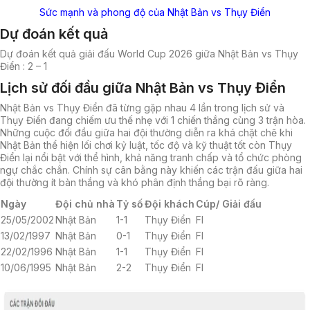
Sức mạnh và phong độ của Nhật Bản vs Thụy Điển
Dự đoán kết quả
Dự đoán kết quả giải đấu World Cup 2026 giữa Nhật Bản vs Thụy
Điển : 2 – 1
Lịch sử đối đầu giữa Nhật Bản vs Thụy Điển
Nhật Bản vs Thụy Điển đã từng gặp nhau 4 lần trong lịch sử và
Thụy Điển đang chiếm ưu thế nhẹ với 1 chiến thắng cùng 3 trận hòa.
Những cuộc đối đầu giữa hai đội thường diễn ra khá chặt chẽ khi
Nhật Bản thể hiện lối chơi kỷ luật, tốc độ và kỹ thuật tốt còn Thụy
Điển lại nổi bật với thể hình, khả năng tranh chấp và tổ chức phòng
ngự chắc chắn. Chính sự cân bằng này khiến các trận đấu giữa hai
đội thường ít bàn thắng và khó phân định thắng bại rõ ràng.
Ngày
Đội chủ nhà
Tỷ số
Đội khách
Cúp/ Giải đấu
25/05/2002
Nhật Bản
1-1
Thụy Điển
FI
13/02/1997
Nhật Bản
0-1
Thụy Điển
FI
22/02/1996
Nhật Bản
1-1
Thụy Điển
FI
10/06/1995
Nhật Bản
2-2
Thụy Điển
FI