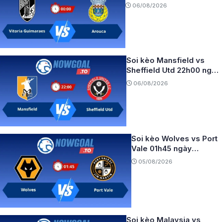
00h00 ngày 09/08/2026
06/08/2026
– VĐQG Bồ Đào Nha
Soi kèo Mansfield vs
Sheffield Utd 22h00 ngày
09/08/2026 – Cúp Liên
06/08/2026
Đoàn Anh
Soi kèo Wolves vs Port
Vale 01h45 ngày
08/08/2026 – Cúp Liên
05/08/2026
Đoàn Anh
Soi kèo Malaysia vs