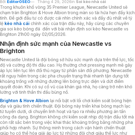
Bởi
Editor0SEO
Tháng 4 29, 2026
in
Soi kèo nhà cái
Trong khuôn khổ vòng 35 Premier League, Newcastle United sẽ
chạm trán Brighton & Hove Albion trong màn so tài hứa hẹn đầy kịch
tính. Để giới đầu tư có được cái nhìn chính xác và đầy đủ nhất
về tỷ
lệ
kèo nhà cái
chính xác của trận đấu này, hãy cùng các chuyên
gia soi kèo bóng đá
đến với bài nhận định soi kèo Newcastle vs
Brighton 21h00 ngày 02/05/2026.
Nhận định sức mạnh của Newcastle vs
Brighton
Newcastle United là đội bóng sở hữu sức mạnh dựa trên thể lực, tốc
độ và cường độ thi đấu cao. Họ thường chơi pressing mạnh mẽ gây
áp lực liên tục lên đối thủ ngay từ phần sân đối phương. Newcastle
rất nguy hiểm trong các pha chuyển trạng thái nhanh tận dụng tốt
khoảng trống với những đường lên bóng trực diện và dứt điểm
quyết đoán. Khi có sự cổ vũ của khán giả nhà, họ càng trở nên khó
lường với tinh thần thi đấu bùng nổ.
Brighton & Hove Albion
lại nổi bật với lối chơi kiểm soát bóng hiện
đại và giàu tính chiến thuật. Đội bóng này triển khai bóng mạch lạc
từ tuyến dưới, di chuyển linh hoạt và tạo ra nhiều phương án tấn
công đa dạng. Brighton không chỉ kiểm soát nhịp độ trận đấu tốt mà
còn rất sắc bén trong việc khai thác khoảng trống bằng những pha
phối hợp nhanh. Sự thông minh trong cách vận hành chiến thuật
giúp họ có thể hóa giải áp lực từ những đội chơi giàu thể lực như