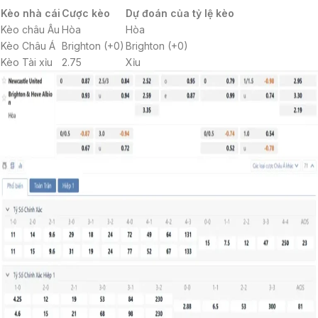
Kèo nhà cái
Cược kèo
Dự đoán của tỷ lệ kèo
Kèo châu Âu
Hòa
Hòa
Kèo Châu Á
Brighton (+0)
Brighton (+0)
Kèo Tài xỉu
2.75
Xỉu