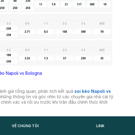
kèo Napoli vs Bologna
đánh giá tổng quan, phân tích kết quả
soi kèo Napoli vs
những thông tin và góc nhìn từ các chuyên gia nhà cái tỷ
chính xác và tối ưu trước khi trận đấu chính thức khởi
VỀ CHÚNG TÔI
LINK