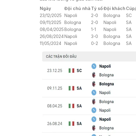
Ngày
Đội chủ nhà
Tỷ số
Đội khách
Cúp/
23/12/2025
Napoli
2-0
Bologna
SC
09/11/2025
Bologna
2-0
Napoli
SA
08/04/2025
Bologna
1-1
Napoli
SA
26/08/2024
Napoli
3-0
Bologna
SA
11/05/2024
Napoli
0-2
Bologna
SA