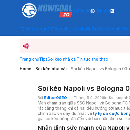
Bóng đá
Tin tức
Tỷ số trực tuyến
Theo dõi
Lịch thi đấu
Tips
6in1
Kho dữ liệu
Trang chủ
Tips
Soi kèo nhà cái
Tin tức thể thao
Home
-
Soi kèo nhà cái
-
Soi kèo Napoli vs Bologna 01h
Soi kèo Napoli vs Bologna 
Bởi
Editor0SEO
Tháng 5 9, 2026
in
Soi kèo nhà
Màn chạm trán giữa SSC Napoli và Bologna FC 
rất căng thẳng khi cả hai đều hướng tới mục tiê
chính xác và đầy đủ nhất
về
tỷ lệ cá cược bón
gia soi kèo bóng đá
đến với bài nhận định soi 
Nhận định sức mạnh của Napoli 