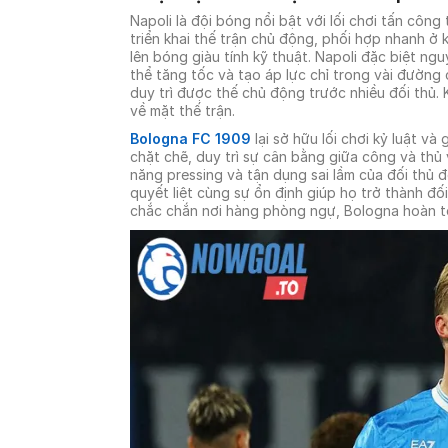
Napoli là đội bóng nổi bật với lối chơi tấn côn
triển khai thế trận chủ động, phối hợp nhanh ở
lên bóng giàu tính kỹ thuật. Napoli đặc biệt ng
thể tăng tốc và tạo áp lực chỉ trong vài đường 
duy trì được thế chủ động trước nhiều đối thủ.
về mặt thế trận.
Bologna FC 1909
lại sở hữu lối chơi kỷ luật và
chặt chẽ, duy trì sự cân bằng giữa công và thủ
năng pressing và tận dụng sai lầm của đối thủ 
quyết liệt cùng sự ổn định giúp họ trở thành đố
chắc chắn nơi hàng phòng ngự, Bologna hoàn to