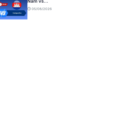
Nam vs
Campuchia
05/08/2026
20h00 ngày
07/08/2026 –
ASEAN
Championship