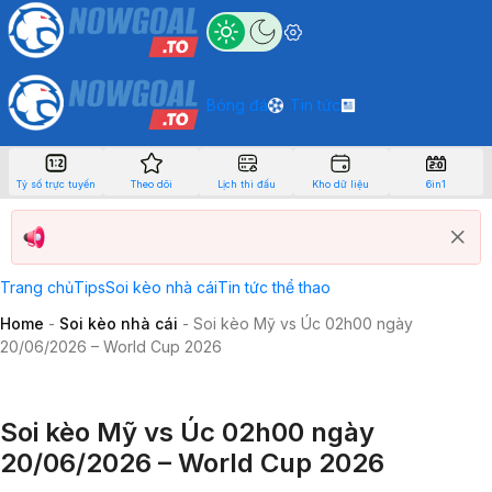
Bóng đá
Tin tức
Tỷ số trực tuyến
Theo dõi
Lịch thi đấu
Kho dữ liệu
6in1
Trang chủ
Tips
Soi kèo nhà cái
Tin tức thể thao
Home
-
Soi kèo nhà cái
-
Soi kèo Mỹ vs Úc 02h00 ngày
20/06/2026 – World Cup 2026
Soi kèo Mỹ vs Úc 02h00 ngày
20/06/2026 – World Cup 2026