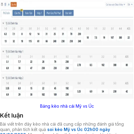
Bảng kèo nhà cái Mỹ vs Úc
Kết luận
Bài viết trên đây kèo nhà cái đã cung cấp những đánh giá tổng
quan, phân tích kết quả
soi kèo Mỹ vs Úc 02h00 ngày