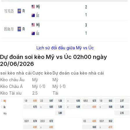
Lịch sử đối đầu giữa Mỹ vs Úc
Dự đoán soi kèo Mỹ vs Úc 02h00 ngày
20/06/2026
soi kèo nhà cái
Cược kèo
Dự đoán của kèo nhà cái
Kèo châu Âu
Mỹ
Mỹ
Kèo Châu Á
Mỹ (-1)
Mỹ (-1)
Kèo Tài xỉu
2.5
Tài