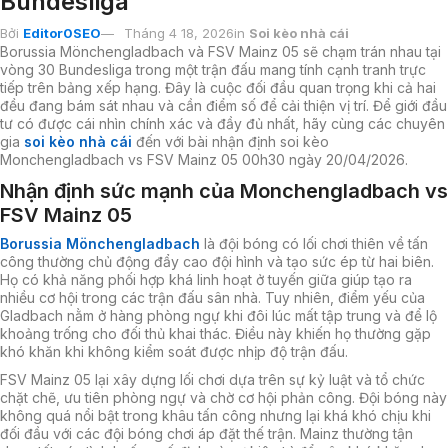
Bundesliga
Bởi
Editor0SEO
Tháng 4 18, 2026
in
Soi kèo nhà cái
Borussia Mönchengladbach và FSV Mainz 05 sẽ chạm trán nhau tại
vòng 30 Bundesliga trong một trận đấu mang tính cạnh tranh trực
tiếp trên bảng xếp hạng. Đây là cuộc đối đầu quan trọng khi cả hai
đều đang bám sát nhau và cần điểm số để cải thiện vị trí. Để giới đầu
tư có được cái nhìn chính xác và đầy đủ nhất, hãy cùng các chuyên
gia
soi kèo nhà cái
đến với bài nhận định soi kèo
Monchengladbach vs FSV Mainz 05 00h30 ngày 20/04/2026.
Nhận định sức mạnh của Monchengladbach vs
FSV Mainz 05
Borussia Mönchengladbach
là đội bóng có lối chơi thiên về tấn
công thường chủ động đẩy cao đội hình và tạo sức ép từ hai biên.
Họ có khả năng phối hợp khá linh hoạt ở tuyến giữa giúp tạo ra
nhiều cơ hội trong các trận đấu sân nhà. Tuy nhiên, điểm yếu của
Gladbach nằm ở hàng phòng ngự khi đôi lúc mất tập trung và để lộ
khoảng trống cho đối thủ khai thác. Điều này khiến họ thường gặp
khó khăn khi không kiểm soát được nhịp độ trận đấu.
FSV Mainz 05 lại xây dựng lối chơi dựa trên sự kỷ luật và tổ chức
chặt chẽ, ưu tiên phòng ngự và chờ cơ hội phản công. Đội bóng này
không quá nổi bật trong khâu tấn công nhưng lại khá khó chịu khi
đối đầu với các đội bóng chơi áp đặt thế trận. Mainz thường tận