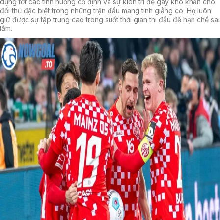
dụng tốt các tình huống cố định và sự kiên trì để gây khó khăn cho
đối thủ đặc biệt trong những trận đấu mang tính giằng co. Họ luôn
giữ được sự tập trung cao trong suốt thời gian thi đấu để hạn chế sai
lầm.