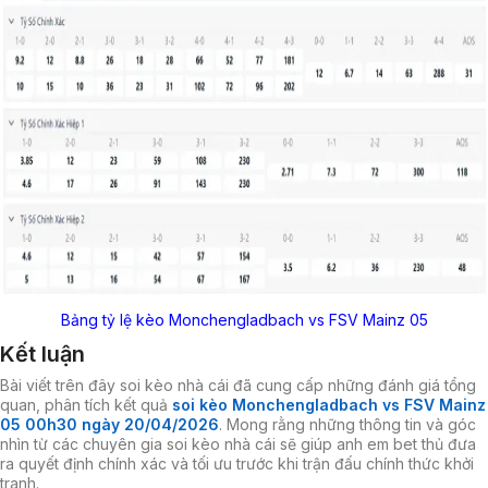
Bảng tỷ lệ kèo Monchengladbach vs FSV Mainz 05
Kết luận
Bài viết trên đây soi kèo nhà cái đã cung cấp những đánh giá tổng
quan, phân tích kết quả
soi kèo Monchengladbach vs FSV Mainz
05 00h30 ngày 20/04/2026
. Mong rằng những thông tin và góc
nhìn từ các chuyên gia soi kèo nhà cái sẽ giúp anh em bet thủ đưa
ra quyết định chính xác và tối ưu trước khi trận đấu chính thức khởi
tranh.