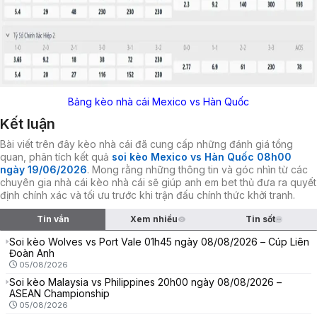
Bảng kèo nhà cái Mexico vs Hàn Quốc
Kết luận
Bài viết trên đây kèo nhà cái đã cung cấp những đánh giá tổng
quan, phân tích kết quả
soi kèo Mexico vs Hàn Quốc 08h00
ngày 19/06/2026
. Mong rằng những thông tin và góc nhìn từ các
chuyên gia nhà cái kèo nhà cái sẽ giúp anh em bet thủ đưa ra quyết
định chính xác và tối ưu trước khi trận đấu chính thức khởi tranh.
Tin vắn
Xem nhiều
Tin sốt
Soi kèo Wolves vs Port Vale 01h45 ngày 08/08/2026 – Cúp Liên
Đoàn Anh
05/08/2026
Soi kèo Malaysia vs Philippines 20h00 ngày 08/08/2026 –
ASEAN Championship
05/08/2026