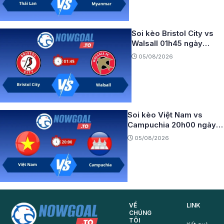
Soi kèo Bristol City vs
Walsall 01h45 ngày
07/08/2026 – Cúp Liên
05/08/2026
Đoàn Anh
Soi kèo Việt Nam vs
Campuchia 20h00 ngày
07/08/2026 – ASEAN
05/08/2026
Championship
VỀ
LINK
CHÚNG
TÔI