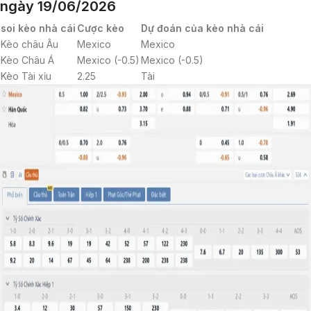
ngày 19/06/2026
soi kèo nhà cái
Cược kèo
Dự đoán của kèo nhà cái
Kèo châu Âu
Mexico
Mexico
Kèo Châu Á
Mexico (-0.5)
Mexico (-0.5)
Kèo Tài xỉu
2.25
Tài