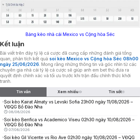
Bảng kèo nhà cái Mexico vs Cộng hòa Séc
Kết luận
Bài viết trên đây tỷ lệ cá cược đã cung cấp những đánh giá tổng
quan, phân tích kết quả
soi kèo Mexico vs Cộng hòa Séc 08h00
ngày 25/06/2026
. Mong rằng những thông tin và góc nhìn từ các
chuyên gia nhà cái tỷ lệ cá cược sẽ giúp anh em bet thủ đưa ra
quyết định chính xác và tối ưu trước khi trận đấu chính thức khởi
tranh.
Tin vắn
Xem nhiều
Tin sốt
Soi kèo Kairat Almaty vs Levski Sofia 23h00 ngày 11/08/2026 –
VĐQG Bồ Đào Nha
08/08/2026
Soi kèo Benfica vs Academico Viseu 02h30 ngày 10/08/2026 –
VĐQG Bồ Đào Nha
07/08/2026
Soi kèo Gil Vicente vs Rio Ave 02h30 ngày 10/08/2026 – VĐQG