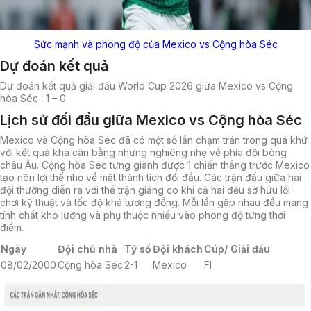
Sức mạnh và phong độ của Mexico vs Cộng hòa Séc
Dự đoán kết quả
Dự đoán kết quả giải đấu World Cup 2026 giữa Mexico vs Cộng
hòa Séc : 1 – 0
Lịch sử đối đầu giữa Mexico vs Cộng hòa Séc
Mexico và Cộng hòa Séc đã có một số lần chạm trán trong quá khứ
với kết quả khá cân bằng nhưng nghiêng nhẹ về phía đội bóng
châu Âu. Cộng hòa Séc từng giành được 1 chiến thắng trước Mexico
tạo nên lợi thế nhỏ về mặt thành tích đối đầu. Các trận đấu giữa hai
đội thường diễn ra với thế trận giằng co khi cả hai đều sở hữu lối
chơi kỹ thuật và tốc độ khá tương đồng. Mỗi lần gặp nhau đều mang
tính chất khó lường và phụ thuộc nhiều vào phong độ từng thời
điểm.
Ngày
Đội chủ nhà
Tỷ số
Đội khách
Cúp/ Giải đấu
08/02/2000
Cộng hòa Séc
2-1
Mexico
FI