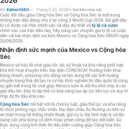
2026
Bởi
Editor0SEO
Tháng 6 22, 2026
in
Soi kèo nhà cái
Cuộc đối đầu giữa Cộng hòa Séc và Cộng hòa Séc là một trong
những trận đấu đáng chú ý tại vòng 3 World Cup 2026. Để giới đầu
tư có được cái nhìn chính xác và đầy đủ nhất
về
tỷ lệ cá cược
chính xác của trận đấu này, hãy cùng các chuyên gia tỷ lệ cá cược
đến với bài nhận định soi kèo Mexico vs Cộng hòa Séc 08h00 ngày
25/06/2026.
Nhận định sức mạnh của Mexico vs Cộng hòa
Séc
Mexico sở hữu lối chơi giàu tốc độ, kỹ thuật và khả năng phối hợp
khá linh hoạt ở tuyến trên. Đại diện CONCACAF thường triển khai
bóng nhanh, pressing chủ động và tận dụng tốt các tình huống
chuyển trạng thái để tạo ra cơ hội. Kinh nghiệm thi đấu quốc tế cùng
sự gắn kết trong lối chơi giúp Mexico luôn là đối thủ khó chịu ở các
giải đấu lớn. Đây là tập thể có khả năng tạo áp lực liên tục và duy trì
nhịp độ thi đấu khá cao.
Cộng hòa Séc
nổi bật với lối chơi kỷ luật, giàu thể lực và khả năng
tổ chức phòng ngự chắc chắn. Đại diện châu Âu thường ưu tiên sự
an toàn trong hệ thống chiến thuật, giữ cự ly đội hình hợp lý và tận
dụng các pha bóng cố định hoặc phản công để tạo đột biến. Sự
thực dụng cùng tinh thần thi đấu kiên cường giúp Cộng hòa Séc