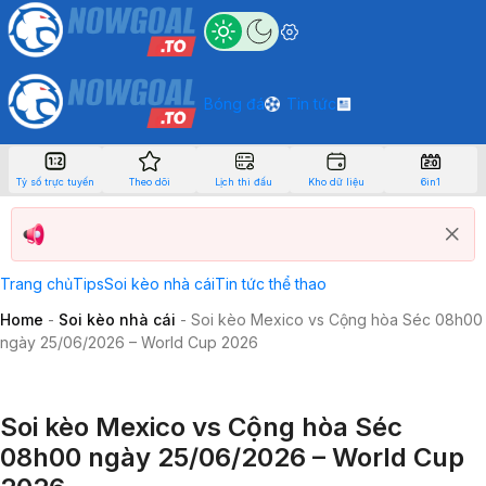
Bóng đá
Tin tức
Tỷ số trực tuyến
Theo dõi
Lịch thi đấu
Kho dữ liệu
6in1
Trang chủ
Tips
Soi kèo nhà cái
Tin tức thể thao
Home
-
Soi kèo nhà cái
-
Soi kèo Mexico vs Cộng hòa Séc 08h00
ngày 25/06/2026 – World Cup 2026
Soi kèo Mexico vs Cộng hòa Séc
08h00 ngày 25/06/2026 – World Cup