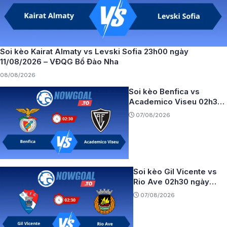
Soi kèo Kairat Almaty vs Levski Sofia 23h00 ngày
11/08/2026 – VĐQG Bồ Đào Nha
08/08/2026
Soi kèo Benfica vs
Academico Viseu 02h30
ngày 10/08/2026 – VĐQG
07/08/2026
Bồ Đào Nha
Soi kèo Gil Vicente vs
Rio Ave 02h30 ngày
10/08/2026 – VĐQG Bồ
07/08/2026
Đào Nha