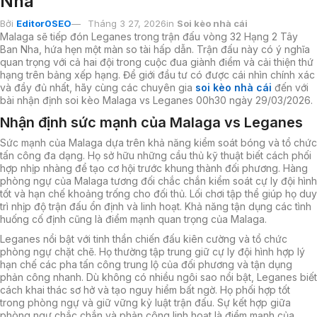
Nha
Bởi
Editor0SEO
Tháng 3 27, 2026
in
Soi kèo nhà cái
Malaga sẽ tiếp đón Leganes trong trận đấu vòng 32 Hạng 2 Tây
Ban Nha, hứa hẹn một màn so tài hấp dẫn. Trận đấu này có ý nghĩa
quan trọng với cả hai đội trong cuộc đua giành điểm và cải thiện thứ
hạng trên bảng xếp hạng. Để giới đầu tư có được cái nhìn chính xác
và đầy đủ nhất, hãy cùng các chuyên gia
soi kèo nhà cái
đến với
bài nhận định soi kèo Malaga vs Leganes 00h30 ngày 29/03/2026.
Nhận định sức mạnh của Malaga vs Leganes
Sức mạnh của Malaga dựa trên khả năng kiểm soát bóng và tổ chức
tấn công đa dạng. Họ sở hữu những cầu thủ kỹ thuật biết cách phối
hợp nhịp nhàng để tạo cơ hội trước khung thành đối phương. Hàng
phòng ngự của Malaga tương đối chắc chắn kiểm soát cự ly đội hình
tốt và hạn chế khoảng trống cho đối thủ. Lối chơi tập thể giúp họ duy
trì nhịp độ trận đấu ổn định và linh hoạt. Khả năng tận dụng các tình
huống cố định cũng là điểm mạnh quan trọng của Malaga.
Leganes nổi bật với tinh thần chiến đấu kiên cường và tổ chức
phòng ngự chặt chẽ. Họ thường tập trung giữ cự ly đội hình hợp lý
hạn chế các pha tấn công trung lộ của đối phương và tận dụng
phản công nhanh. Dù không có nhiều ngôi sao nổi bật, Leganes biết
cách khai thác sơ hở và tạo nguy hiểm bất ngờ. Họ phối hợp tốt
trong phòng ngự và giữ vững kỷ luật trận đấu. Sự kết hợp giữa
phòng ngự chắc chắn và phản công linh hoạt là điểm mạnh của