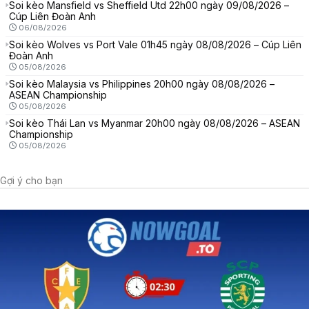
Soi kèo Mansfield vs Sheffield Utd 22h00 ngày 09/08/2026 –
Cúp Liên Đoàn Anh
06/08/2026
Soi kèo Wolves vs Port Vale 01h45 ngày 08/08/2026 – Cúp Liên
Đoàn Anh
05/08/2026
Soi kèo Malaysia vs Philippines 20h00 ngày 08/08/2026 –
ASEAN Championship
05/08/2026
Soi kèo Thái Lan vs Myanmar 20h00 ngày 08/08/2026 – ASEAN
Championship
05/08/2026
Gợi ý cho bạn