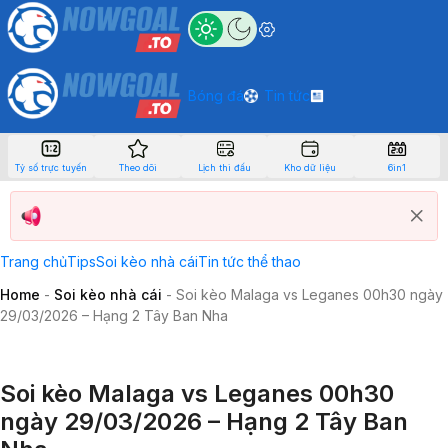
Bóng đá
Tin tức
Tỷ số trực tuyến
Theo dõi
Lịch thi đấu
Kho dữ liệu
6in1
Trang chủ
Tips
Soi kèo nhà cái
Tin tức thể thao
Home
-
Soi kèo nhà cái
-
Soi kèo Malaga vs Leganes 00h30 ngày
29/03/2026 – Hạng 2 Tây Ban Nha
Soi kèo Malaga vs Leganes 00h30
ngày 29/03/2026 – Hạng 2 Tây Ban