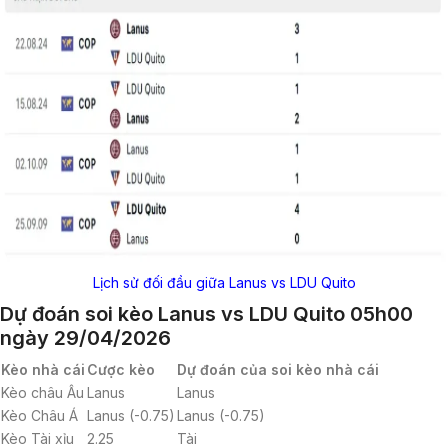
Lịch sử đối đầu giữa Lanus vs LDU Quito
Dự đoán soi kèo Lanus vs LDU Quito 05h00
ngày 29/04/2026
Kèo nhà cái
Cược kèo
Dự đoán của soi kèo nhà cái
Kèo châu Âu
Lanus
Lanus
Kèo Châu Á
Lanus (-0.75)
Lanus (-0.75)
Kèo Tài xỉu
2.25
Tài