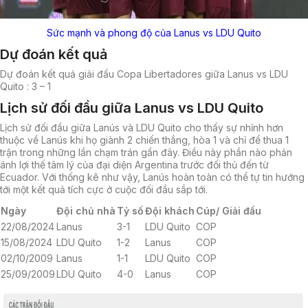
Sức mạnh và phong độ của Lanus vs LDU Quito
Dự đoán kết quả
Dự đoán kết quả giải đấu Copa Libertadores giữa Lanus vs LDU
Quito : 3 – 1
Lịch sử đối đầu giữa Lanus vs LDU Quito
Lịch sử đối đầu giữa Lanús và LDU Quito cho thấy sự nhỉnh hơn
thuộc về Lanús khi họ giành 2 chiến thắng, hòa 1 và chỉ để thua 1
trận trong những lần chạm trán gần đây. Điều này phần nào phản
ánh lợi thế tâm lý của đại diện Argentina trước đối thủ đến từ
Ecuador. Với thống kê như vậy, Lanús hoàn toàn có thể tự tin hướng
tới một kết quả tích cực ở cuộc đối đầu sắp tới.
Ngày
Đội chủ nhà
Tỷ số
Đội khách
Cúp/ Giải đấu
22/08/2024
Lanus
3-1
LDU Quito
COP
15/08/2024
LDU Quito
1-2
Lanus
COP
02/10/2009
Lanus
1-1
LDU Quito
COP
25/09/2009
LDU Quito
4-0
Lanus
COP