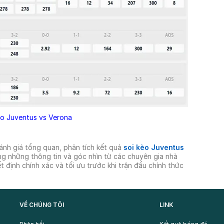
èo Juventus vs Verona
đánh giá tổng quan, phân tích kết quả
soi kèo Juventus
ng những thông tin và góc nhìn từ các chuyên gia nhà
t định chính xác và tối ưu trước khi trận đấu chính thức
VỀ CHÚNG TÔI
LINK