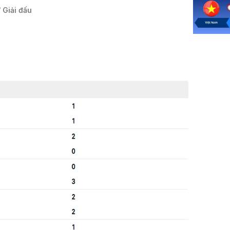
 Giải đấu