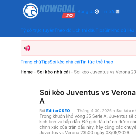
Bóng đá
Tin tức
Tỷ số trực tuyến
Theo dõi
Lịch thi đấu
Tips
6in1
Kho dữ liệu
Trang chủ
Tips
Soi kèo nhà cái
Tin tức thể thao
Home
-
Soi kèo nhà cái
-
Soi kèo Juventus vs Verona 2
Soi kèo Juventus vs Veron
A
Bởi
Editor0SEO
Tháng 4 30, 2026
in
Soi kèo n
Trong khuôn khổ vòng 35 Serie A, Juventus sẽ c
kịch tính và hấp dẫn. Để giới đầu tư có được cá
chính xác của trận đấu này, hãy cùng các chuy
Juventus vs Verona 23h00 ngày 03/05/2026.