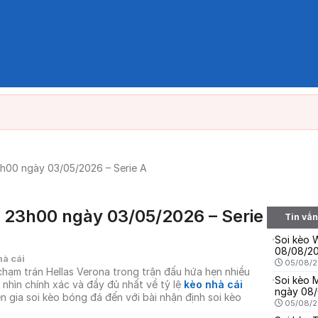
3h00 ngày 03/05/2026 – Serie A
a 23h00 ngày 03/05/2026 – Serie
Tin vắn
Soi kèo 
08/08/20
hà cái
05/08/
hạm trán Hellas Verona trong trận đấu hứa hẹn nhiều
Soi kèo M
i nhìn chính xác và đầy đủ nhất
về tỷ lệ
kèo nhà cái
ngày 08
ên gia soi kèo bóng đá
đến với bài nhận định soi kèo
Champio
05/08/