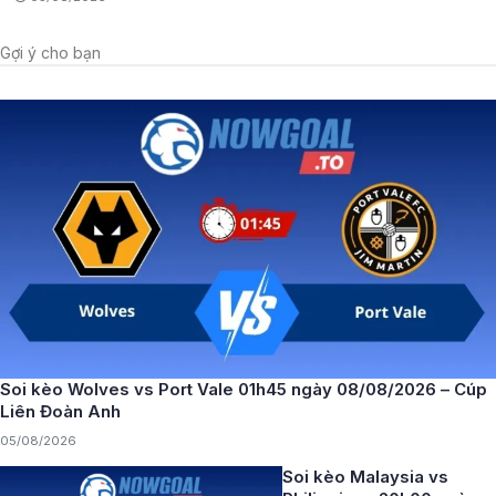
Gợi ý cho bạn
Soi kèo Wolves vs Port Vale 01h45 ngày 08/08/2026 – Cúp
Liên Đoàn Anh
05/08/2026
Soi kèo Malaysia vs