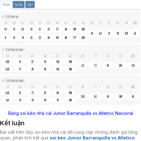
Bảng soi kèo nhà cái Junior Barranquilla vs Atletico Nacional
Kết luận
Bài viết trên đây soi kèo nhà cái đã cung cấp những đánh giá tổng
quan, phân tích kết quả
soi kèo Junior Barranquilla vs Atletico