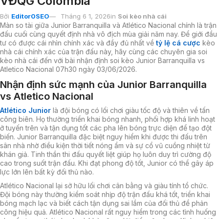
VĐQG Colombia
Bởi
Editor0SEO
Tháng 6 1, 2026
in
Soi kèo nhà cái
Màn so tài giữa Junior Barranquilla và Atlético Nacional chính là trận
đấu cuối cùng quyết định nhà vô địch mùa giải năm nay. Để giới đầu
tư có được cái nhìn chính xác và đầy đủ nhất
về
tỷ lệ cá cược
kèo
nhà cái chính xác của trận đấu này, hãy cùng các chuyên gia soi
kèo nhà cái
đến với bài nhận định soi kèo Junior Barranquilla vs
Atletico Nacional 07h30 ngày 03/06/2026.
Nhận định sức mạnh của Junior Barranquilla
vs Atletico Nacional
Atlético Junior
là đội bóng có lối chơi giàu tốc độ và thiên về tấn
công biên. Họ thường triển khai bóng nhanh, phối hợp khá linh hoạt
ở tuyến trên và tận dụng tốt các pha lên bóng trực diện để tạo đột
biến. Junior Barranquilla đặc biệt nguy hiểm khi được thi đấu trên
sân nhà nhờ điều kiện thời tiết nóng ẩm và sự cổ vũ cuồng nhiệt từ
khán giả. Tinh thần thi đấu quyết liệt giúp họ luôn duy trì cường độ
cao trong suốt trận đấu. Khi đạt phong độ tốt, Junior có thể gây áp
lực lớn lên bất kỳ đối thủ nào.
Atlético Nacional lại sở hữu lối chơi cân bằng và giàu tính tổ chức.
Đội bóng này thường kiểm soát nhịp độ trận đấu khá tốt, triển khai
bóng mạch lạc và biết cách tận dụng sai lầm của đối thủ để phản
công hiệu quả. Atlético Nacional rất nguy hiểm trong các tình huống