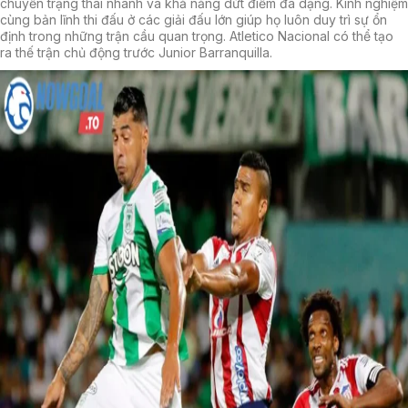
chuyển trạng thái nhanh và khả năng dứt điểm đa dạng. Kinh nghiệm
cùng bản lĩnh thi đấu ở các giải đấu lớn giúp họ luôn duy trì sự ổn
định trong những trận cầu quan trọng. Atletico Nacional có thể tạo
ra thế trận chủ động trước Junior Barranquilla.