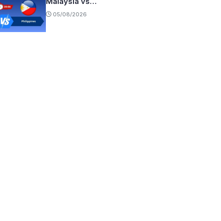
Malaysia vs
Philippines
05/08/2026
20h00 ngày
08/08/2026 –
ASEAN
Championship