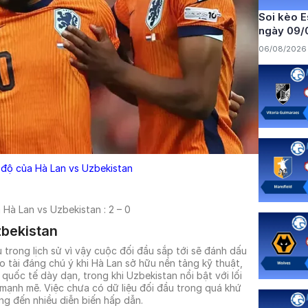
Soi kèo E
ngày 09/
06/08/2026
độ của Hà Lan vs Uzbekistan
 Hà Lan vs Uzbekistan : 2 – 0
zbekistan
trong lịch sử vì vậy cuộc đối đầu sắp tới sẽ đánh dấu
so tài đáng chú ý khi Hà Lan sở hữu nền tảng kỹ thuật,
quốc tế dày dạn, trong khi Uzbekistan nổi bật với lối
u mạnh mẽ. Việc chưa có dữ liệu đối đầu trong quá khứ
ng đến nhiều diễn biến hấp dẫn.