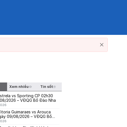
Xem nhiều
Tin sốt
Estrela vs Sporting CP 02h30
/08/2026 – VĐQG Bồ Đào Nha
2026
Vitoria Guimaraes vs Arouca
gày 09/08/2026 – VĐQG Bồ
2026