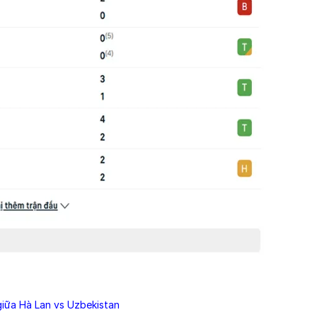
giữa Hà Lan vs Uzbekistan