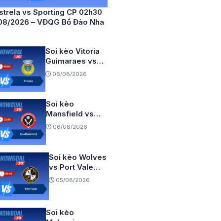
strela vs Sporting CP 02h30
08/2026 – VĐQG Bồ Đào Nha
Soi kèo Vitoria
Guimaraes vs
Arouca 00h00
06/08/2026
ngày
09/08/2026 –
VĐQG Bồ Đào
Soi kèo
Nha
Mansfield vs
Sheffield Utd
06/08/2026
22h00 ngày
09/08/2026 –
Cúp Liên Đoàn
Soi kèo Wolves
Anh
vs Port Vale
01h45 ngày
05/08/2026
08/08/2026 –
Cúp Liên Đoàn
Anh
Soi kèo