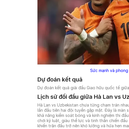
Sức mạnh và phong 
Dự đoán kết quả
Dự đoán kết quả giải đấu Giao hữu quốc tế giữa
Lịch sử đối đầu giữa Hà Lan vs U
Hà Lan vs Uzbekistan chưa từng chạm trán nhau 
lần đầu tiên hai đội tuyển gặp mặt. Đây là màn 
khả năng kiểm soát bóng và kinh nghiệm thi đấu 
chơi kỷ luật, giàu thể lực và tinh thần chiến đấ
khiến trận đấu trở nên khó lường và hứa hẹn ma