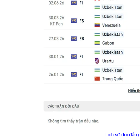
Lịch sử đối đầu 