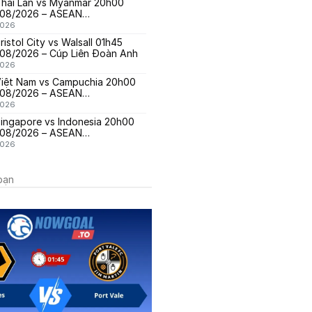
Thái Lan vs Myanmar 20h00
/08/2026 – ASEAN
nship
2026
ristol City vs Walsall 01h45
08/2026 – Cúp Liên Đoàn Anh
2026
Việt Nam vs Campuchia 20h00
/08/2026 – ASEAN
nship
2026
Singapore vs Indonesia 20h00
/08/2026 – ASEAN
nship
2026
bạn