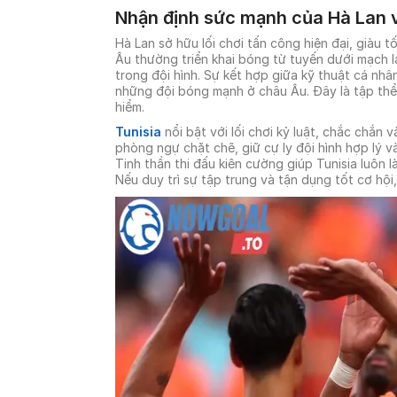
Nhận định sức mạnh của Hà Lan v
Hà Lan sở hữu lối chơi tấn công hiện đại, giàu 
Âu thường triển khai bóng từ tuyến dưới mạch l
trong đội hình. Sự kết hợp giữa kỹ thuật cá nhâ
những đội bóng mạnh ở châu Âu. Đây là tập thể 
hiểm.
Tunisia
nổi bật với lối chơi kỷ luật, chắc chắn 
phòng ngự chặt chẽ, giữ cự ly đội hình hợp lý 
Tinh thần thi đấu kiên cường giúp Tunisia luôn l
Nếu duy trì sự tập trung và tận dụng tốt cơ hội