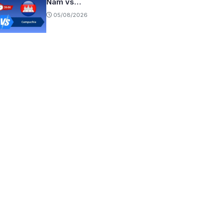
Nam vs
Campuchia
05/08/2026
20h00 ngày
07/08/2026 –
ASEAN
Championship