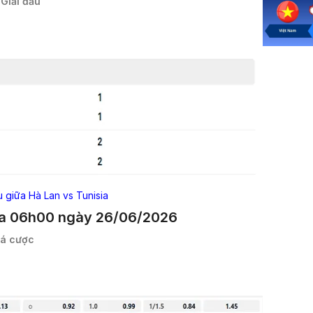
Giải đấu
u giữa Hà Lan vs Tunisia
sia 06h00 ngày 26/06/2026
cá cược