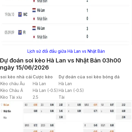
Lịch sử đối đầu giữa Hà Lan vs Nhật Bản
Dự đoán soi kèo Hà Lan vs Nhật Bản 03h00
ngày 15/06/2026
soi kèo nhà cái
Cược kèo
Dự đoán của soi kèo bóng đá
Kèo châu Âu
Hà Lan
Hà Lan
Kèo Châu Á
Hà Lan (-0.5)
Hà Lan (-0.5)
Kèo Tài xỉu
2.5
Tài