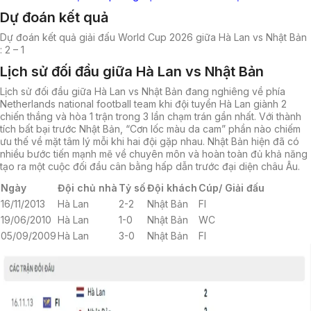
Dự đoán kết quả
Dự đoán kết quả giải đấu World Cup 2026 giữa Hà Lan vs Nhật Bản
: 2 – 1
Lịch sử đối đầu giữa Hà Lan vs Nhật Bản
Lịch sử đối đầu giữa Hà Lan vs Nhật Bản đang nghiêng về phía
Netherlands national football team khi đội tuyển Hà Lan giành 2
chiến thắng và hòa 1 trận trong 3 lần chạm trán gần nhất. Với thành
tích bất bại trước Nhật Bản, “Cơn lốc màu da cam” phần nào chiếm
ưu thế về mặt tâm lý mỗi khi hai đội gặp nhau. Nhật Bản hiện đã có
nhiều bước tiến mạnh mẽ về chuyên môn và hoàn toàn đủ khả năng
tạo ra một cuộc đối đầu cân bằng hấp dẫn trước đại diện châu Âu.
Ngày
Đội chủ nhà
Tỷ số
Đội khách
Cúp/ Giải đấu
16/11/2013
Hà Lan
2-2
Nhật Bản
FI
19/06/2010
Hà Lan
1-0
Nhật Bản
WC
05/09/2009
Hà Lan
3-0
Nhật Bản
FI