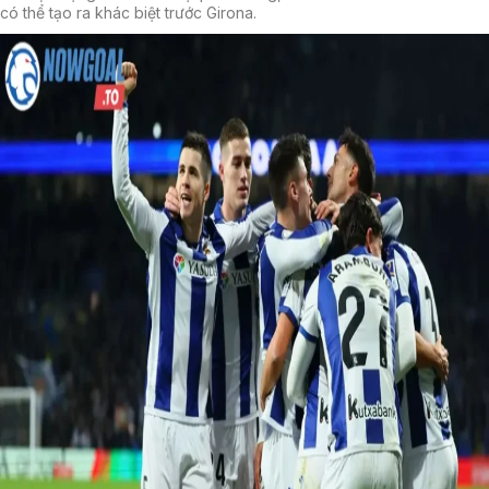
có thể tạo ra khác biệt trước Girona.