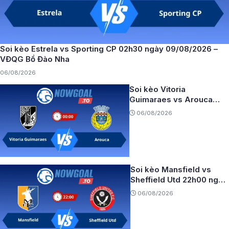
Soi kèo Estrela vs Sporting CP 02h30 ngày 09/08/2026 –
VĐQG Bồ Đào Nha
06/08/2026
Soi kèo Vitoria
Guimaraes vs Arouca
00h00 ngày 09/08/2026
06/08/2026
– VĐQG Bồ Đào Nha
Soi kèo Mansfield vs
Sheffield Utd 22h00 ngày
09/08/2026 – Cúp Liên
06/08/2026
Đoàn Anh