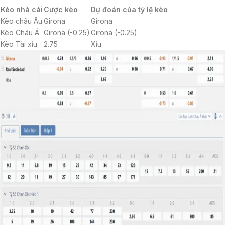
Kèo nhà cái
Cược kèo
Dự đoán của tỷ lệ kèo
Kèo châu Âu
Girona
Girona
Kèo Châu Á
Girona (-0.25)
Girona (-0.25)
Kèo Tài xỉu
2.75
Xỉu