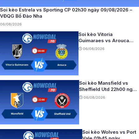
Soi kèo Estrela vs Sporting CP 02h30 ngày 09/08/2026 –
VĐQG Bồ Đào Nha
06/08/2026
Soi kèo Vitoria
Guimaraes vs Arouca
00h00 ngày 09/08/2026
06/08/2026
– VĐQG Bồ Đào Nha
Soi kèo Mansfield vs
Sheffield Utd 22h00 ngày
09/08/2026 – Cúp Liên
06/08/2026
Đoàn Anh
Soi kèo Wolves vs Port
Vale 01h45 ngày