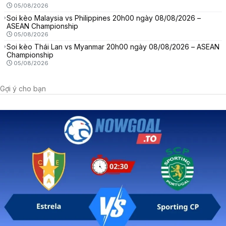
05/08/2026
Soi kèo Malaysia vs Philippines 20h00 ngày 08/08/2026 –
ASEAN Championship
05/08/2026
Soi kèo Thái Lan vs Myanmar 20h00 ngày 08/08/2026 – ASEAN
Championship
05/08/2026
Gợi ý cho bạn