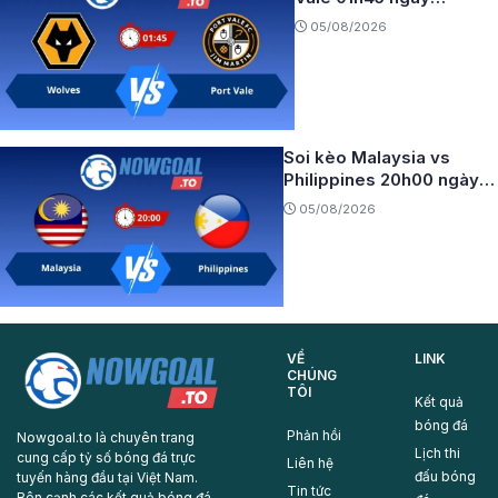
08/08/2026 – Cúp Liên
05/08/2026
Đoàn Anh
Soi kèo Malaysia vs
Philippines 20h00 ngày
08/08/2026 – ASEAN
05/08/2026
Championship
VỀ
LINK
CHÚNG
TÔI
Kết quả
bóng đá
Phản hồi
Nowgoal.to là chuyên trang
Lịch thi
cung cấp tỷ số bóng đá trực
Liên hệ
đấu bóng
tuyến hàng đầu tại Việt Nam.
Tin tức
Bên cạnh các kết quả bóng đá