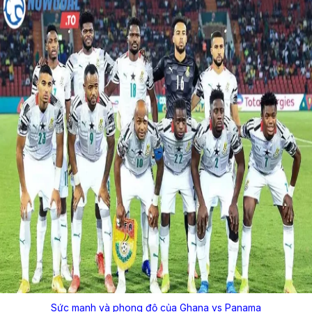
Sức mạnh và phong độ của Ghana vs Panama