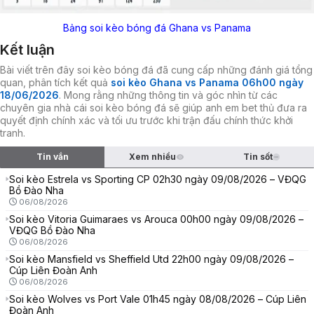
Bảng soi kèo bóng đá Ghana vs Panama
Kết luận
Bài viết trên đây soi kèo bóng đá đã cung cấp những đánh giá tổng
quan, phân tích kết quả
soi kèo Ghana vs Panama 06h00 ngày
18/06/2026
. Mong rằng những thông tin và góc nhìn từ các
chuyên gia nhà cái soi kèo bóng đá sẽ giúp anh em bet thủ đưa ra
quyết định chính xác và tối ưu trước khi trận đấu chính thức khởi
tranh.
Tin vắn
Xem nhiều
Tin sốt
Soi kèo Estrela vs Sporting CP 02h30 ngày 09/08/2026 – VĐQG
Bồ Đào Nha
06/08/2026
Soi kèo Vitoria Guimaraes vs Arouca 00h00 ngày 09/08/2026 –
VĐQG Bồ Đào Nha
06/08/2026
Soi kèo Mansfield vs Sheffield Utd 22h00 ngày 09/08/2026 –
Cúp Liên Đoàn Anh
06/08/2026
Soi kèo Wolves vs Port Vale 01h45 ngày 08/08/2026 – Cúp Liên
Đoàn Anh