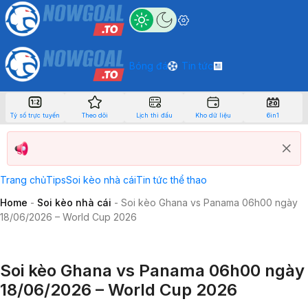
Bóng đá
Tin tức
Tỷ số trực tuyến
Theo dõi
Lịch thi đấu
Kho dữ liệu
6in1
Trang chủ
Tips
Soi kèo nhà cái
Tin tức thể thao
Home
-
Soi kèo nhà cái
-
Soi kèo Ghana vs Panama 06h00 ngày
18/06/2026 – World Cup 2026
Soi kèo Ghana vs Panama 06h00 ngày
18/06/2026 – World Cup 2026