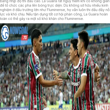
bằng nhịp độ thi đấu cao. La Guaira rất nguy hiểm khi có không gian
để tổ chức các pha lên bóng trực diện. Dù không sở hữu nhiều kinh
nghiệm ở đấu trường lớn như Fluminense, họ vẫn luôn thi đấu đầy nỗ
lực và khó chịu. Nếu tận dụng tốt cơ hội phản công, La Guaira hoàn
toàn có thể gây ra một số khó khăn cho Fluminense.