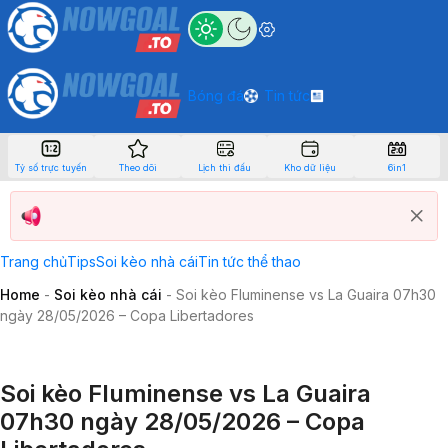
Bóng đá
Tin tức
Tỷ số trực tuyến
Theo dõi
Lịch thi đấu
Kho dữ liệu
6in1
Trang chủ
Tips
Soi kèo nhà cái
Tin tức thể thao
Home
-
Soi kèo nhà cái
-
Soi kèo Fluminense vs La Guaira 07h30
ngày 28/05/2026 – Copa Libertadores
Soi kèo Fluminense vs La Guaira
07h30 ngày 28/05/2026 – Copa