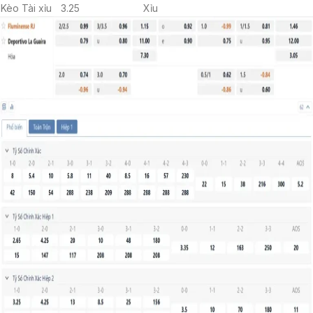
Kèo Tài xỉu
3.25
Xỉu