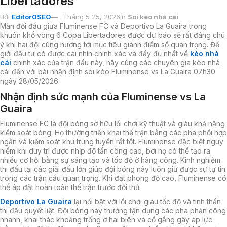
Libertadores
Bởi
Editor0SEO
Tháng 5 25, 2026
in
Soi kèo nhà cái
Màn đối đầu giữa Fluminense FC và Deportivo La Guaira trong
khuôn khổ vòng 6 Copa Libertadores được dự báo sẽ rất đáng chú
ý khi hai đội cùng hướng tới mục tiêu giành điểm số quan trọng. Để
giới đầu tư có được cái nhìn chính xác và đầy đủ nhất
về
kèo nhà
cái
chính xác của trận đấu này, hãy cùng các chuyên gia kèo nhà
cái
đến với bài nhận định soi kèo Fluminense vs La Guaira 07h30
ngày 28/05/2026.
Nhận định sức mạnh của Fluminense vs La
Guaira
Fluminense FC là đội bóng sở hữu lối chơi kỹ thuật và giàu khả năng
kiểm soát bóng. Họ thường triển khai thế trận bằng các pha phối hợp
ngắn và kiểm soát khu trung tuyến rất tốt. Fluminense đặc biệt nguy
hiểm khi duy trì được nhịp độ tấn công cao, bởi họ có thể tạo ra
nhiều cơ hội bằng sự sáng tạo và tốc độ ở hàng công. Kinh nghiệm
thi đấu tại các giải đấu lớn giúp đội bóng này luôn giữ được sự tự tin
trong các trận cầu quan trọng. Khi đạt phong độ cao, Fluminense có
thể áp đặt hoàn toàn thế trận trước đối thủ.
Deportivo La Guaira
lại nổi bật với lối chơi giàu tốc độ và tinh thần
thi đấu quyết liệt. Đội bóng này thường tận dụng các pha phản công
nhanh, khai thác khoảng trống ở hai biên và cố gắng gây áp lực