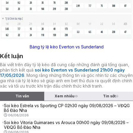
Bảng tỷ lệ kèo Everton vs Sunderland
Kết luận
Bài viết trên đây tỷ lệ kèo đã cung cấp những đánh giá tổng quan,
phân tích kết quả
soi kèo Everton vs Sunderland 21h00 ngày
17/05/2026
. Mong rằng những thông tin và góc nhìn từ các chuyên
gia nhà cái tỷ lệ kèo sẽ giúp anh em bet thủ đưa ra quyết định chính
xác và tối ưu trước khi trận đấu chính thức khởi tranh.
Tin vắn
Xem nhiều
Tin sốt
Soi kèo Estrela vs Sporting CP 02h30 ngày 09/08/2026 – VĐQG
Bồ Đào Nha
06/08/2026
Soi kèo Vitoria Guimaraes vs Arouca 00h00 ngày 09/08/2026 –
VĐQG Bồ Đào Nha
06/08/2026