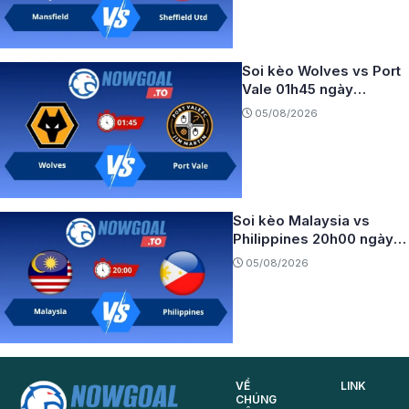
Soi kèo Wolves vs Port
Vale 01h45 ngày
08/08/2026 – Cúp Liên
05/08/2026
Đoàn Anh
Soi kèo Malaysia vs
Philippines 20h00 ngày
08/08/2026 – ASEAN
05/08/2026
Championship
VỀ
LINK
CHÚNG