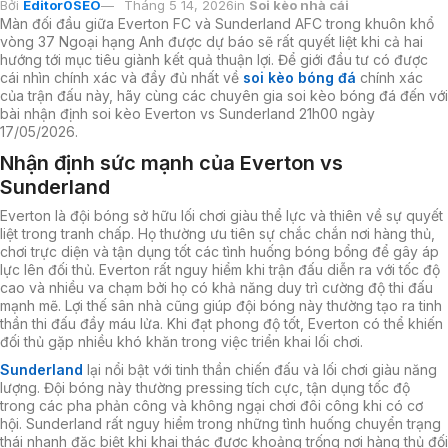
Bởi
Editor0SEO
Tháng 5 14, 2026
in
Soi kèo nhà cái
Màn đối đầu giữa Everton FC và Sunderland AFC trong khuôn khổ
vòng 37 Ngoại hạng Anh được dự báo sẽ rất quyết liệt khi cả hai
hướng tới mục tiêu giành kết quả thuận lợi. Để giới đầu tư có được
cái nhìn chính xác và đầy đủ nhất
về
soi kèo bóng đá
chính xác
của trận đấu này, hãy cùng các chuyên gia soi kèo bóng đá
đến với
bài nhận định soi kèo Everton vs Sunderland 21h00 ngày
17/05/2026.
Nhận định sức mạnh của Everton vs
Sunderland
Everton là đội bóng sở hữu lối chơi giàu thể lực và thiên về sự quyết
liệt trong tranh chấp. Họ thường ưu tiên sự chắc chắn nơi hàng thủ,
chơi trực diện và tận dụng tốt các tình huống bóng bổng để gây áp
lực lên đối thủ. Everton rất nguy hiểm khi trận đấu diễn ra với tốc độ
cao và nhiều va chạm bởi họ có khả năng duy trì cường độ thi đấu
mạnh mẽ. Lợi thế sân nhà cũng giúp đội bóng này thường tạo ra tinh
thần thi đấu đầy máu lửa. Khi đạt phong độ tốt, Everton có thể khiến
đối thủ gặp nhiều khó khăn trong việc triển khai lối chơi.
Sunderland
lại nổi bật với tinh thần chiến đấu và lối chơi giàu năng
lượng. Đội bóng này thường pressing tích cực, tận dụng tốc độ
trong các pha phản công và không ngại chơi đôi công khi có cơ
hội. Sunderland rất nguy hiểm trong những tình huống chuyển trạng
thái nhanh đặc biệt khi khai thác được khoảng trống nơi hàng thủ đối