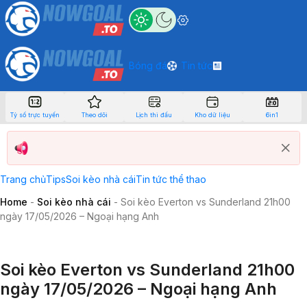
Bóng đá
Tin tức
Tỷ số trực tuyến
Theo dõi
Lịch thi đấu
Kho dữ liệu
6in1
Trang chủ
Tips
Soi kèo nhà cái
Tin tức thể thao
Home
-
Soi kèo nhà cái
-
Soi kèo Everton vs Sunderland 21h00
ngày 17/05/2026 – Ngoại hạng Anh
Soi kèo Everton vs Sunderland 21h00
ngày 17/05/2026 – Ngoại hạng Anh