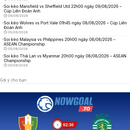
Soi kèo Mansfield vs Sheffield Utd 22h00 ngày 09/08/2026 –
Cúp Liên Đoàn Anh
06/08/2026
Soi kèo Wolves vs Port Vale 01h45 ngày 08/08/2026 – Cúp Liên
Đoàn Anh
05/08/2026
Soi kèo Malaysia vs Philippines 20h00 ngày 08/08/2026 –
ASEAN Championship
05/08/2026
Soi kèo Thái Lan vs Myanmar 20h00 ngày 08/08/2026 – ASEAN
Championship
05/08/2026
Gợi ý cho bạn