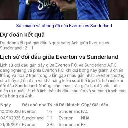
Sức mạnh và phong độ của Everton vs Sunderland
Dự đoán kết quả
Dự đoán kết quả giải đấu Ngoại hạng Anh giữa Everton vs
Sunderland : 2 – 1
Lịch sử đối đầu giữa Everton vs Sunderland
Lịch sử đối đầu gần đây giữa Everton F.C. và Sunderland A.F.C.
đang nghiêng về phía Everton F.C. khi đội bóng này giành 3 chiến
thắng và hòa 2 trận trong 5 lần gặp nhau gần nhất. Everton thường
cho thấy sự ổn định và khả năng kiểm soát thế trận tốt hơn mỗi khi
đối đầu Sunderland. Những màn chạm trán giữa hai đội vẫn luôn
diễn ra quyết liệt nhờ tinh thần thi đấu máu lửa và sự cạnh tranh cao
của bóng đá Anh.
Ngày
Đội chủ nhà
Tỷ số
Đội khách
Cúp/ Giải đấu
10/01/2026
Everton
1-2
Sunderland
FAC
04/11/2025
Sunderland
1-1
Everton
NHA
21/09/2017
Everton
3-0
Sunderland
EFL