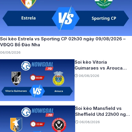
Soi kèo Estrela vs Sporting CP 02h30 ngày 09/08/2026 –
VĐQG Bồ Đào Nha
06/08/2026
Soi kèo Vitoria
Guimaraes vs Arouca
00h00 ngày 09/08/2026
06/08/2026
– VĐQG Bồ Đào Nha
Soi kèo Mansfield vs
Sheffield Utd 22h00 ngày
09/08/2026 – Cúp Liên
06/08/2026
Đoàn Anh