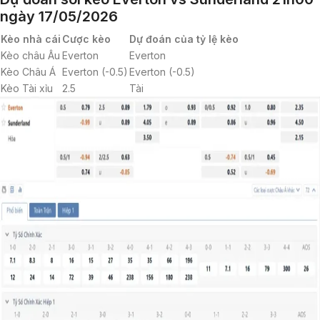
ngày 17/05/2026
Kèo nhà cái
Cược kèo
Dự đoán của tỷ lệ kèo
Kèo châu Âu
Everton
Everton
Kèo Châu Á
Everton (-0.5)
Everton (-0.5)
Kèo Tài xỉu
2.5
Tài