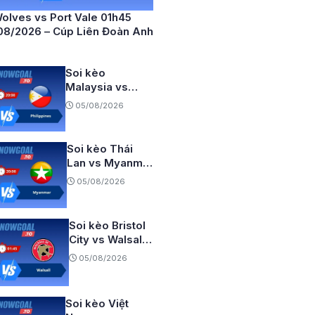
olves vs Port Vale 01h45
08/2026 – Cúp Liên Đoàn Anh
Soi kèo
Malaysia vs
Philippines
05/08/2026
20h00 ngày
08/08/2026 –
ASEAN
Soi kèo Thái
Championship
Lan vs Myanmar
20h00 ngày
05/08/2026
08/08/2026 –
ASEAN
Championship
Soi kèo Bristol
City vs Walsall
01h45 ngày
05/08/2026
07/08/2026 –
Cúp Liên Đoàn
Anh
Soi kèo Việt