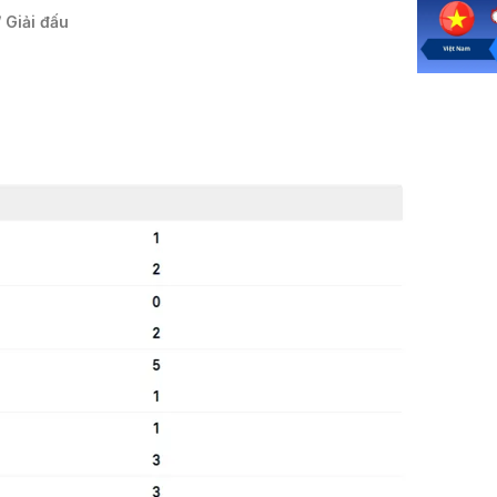
 Giải đấu