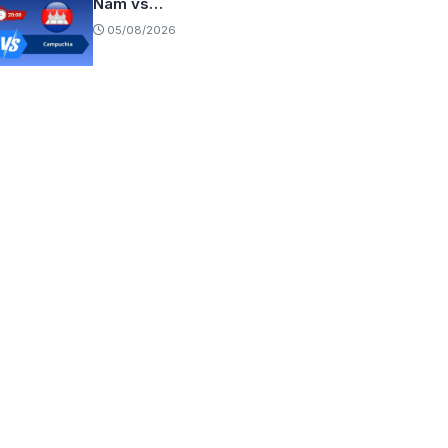
Nam vs
Campuchia
05/08/2026
20h00 ngày
07/08/2026 –
ASEAN
Championship