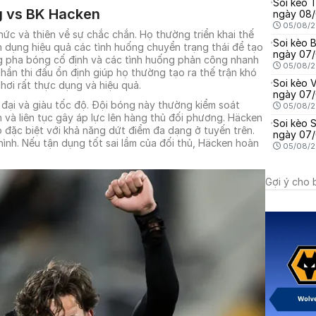
Soi kèo 
g vs BK Hacken
ngày 08
Champio
05/08/
 chức và thiên về sự chắc chắn. Họ thường triển khai thế
Soi kèo B
ận dụng hiệu quả các tình huống chuyển trạng thái để tạo
ngày 07/
ng pha bóng cố định và các tình huống phản công nhanh
05/08/
thần thi đấu ổn định giúp họ thường tạo ra thế trận khó
Soi kèo 
chơi rất thực dụng và hiệu quả.
ngày 07
ện đại và giàu tốc độ. Đội bóng này thường kiểm soát
Champio
05/08/
 và liên tục gây áp lực lên hàng thủ đối phương. Häcken
Soi kèo 
o đặc biệt với khả năng dứt điểm đa dạng ở tuyến trên.
ngày 07
hình. Nếu tận dụng tốt sai lầm của đối thủ, Häcken hoàn
Champio
05/08/
Gợi ý cho 