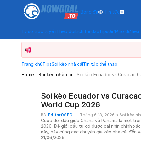
Bóng đá
Tin tức
Tỷ số trực tuyến
Theo dõi
Lịch thi đấu
Tips
6in1
Kho dữ liệu
Trang chủ
Tips
Soi kèo nhà cái
Tin tức thể thao
Home
-
Soi kèo nhà cái
-
Soi kèo Ecuador vs Curacao 
Soi kèo Ecuador vs Curaca
World Cup 2026
Bởi
Editor0SEO
Tháng 6 18, 2026
in
Soi kèo nh
Cuộc đối đầu giữa Ghana và Panama là một tro
2026. Để giới đầu tư có được cái nhìn chính xá
này, hãy cùng các chuyên gia kèo nhà cái
đến v
21/06/2026.