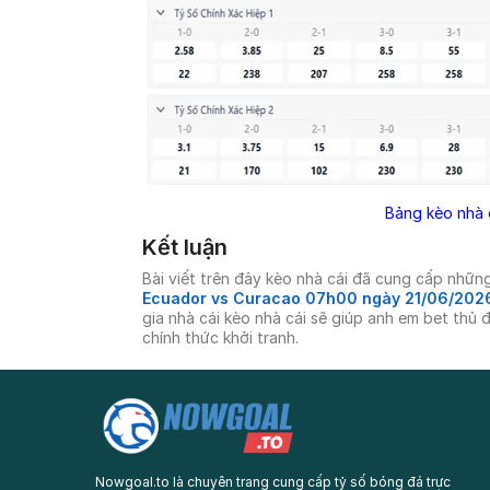
Bảng kèo nhà 
Kết luận
Bài viết trên đây kèo nhà cái đã cung cấp nhữn
Ecuador vs Curacao 07h00 ngày 21/06/202
gia nhà cái kèo nhà cái sẽ giúp anh em bet thủ đ
chính thức khởi tranh.
Nowgoal.to là chuyên trang cung cấp tỷ số bóng đá trực