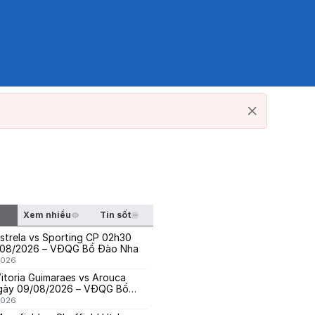
Xem nhiều
Tin sốt
Estrela vs Sporting CP 02h30
/08/2026 – VĐQG Bồ Đào Nha
2026
Vitoria Guimaraes vs Arouca
gày 09/08/2026 – VĐQG Bồ
2026