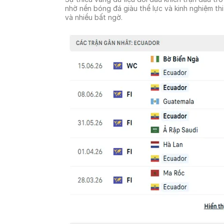
nhờ nền bóng đá giàu thể lực và kinh nghiệm th
và nhiều bất ngờ.