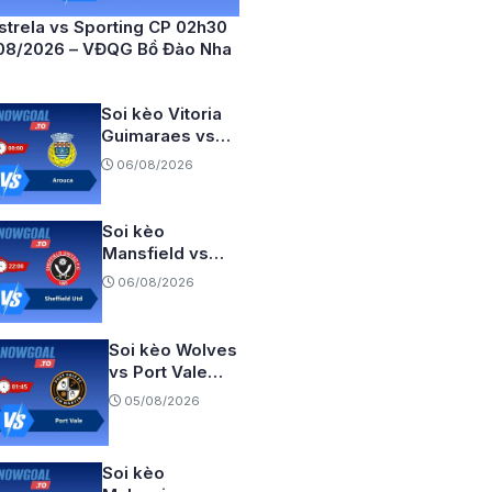
strela vs Sporting CP 02h30
08/2026 – VĐQG Bồ Đào Nha
Soi kèo Vitoria
Guimaraes vs
Arouca 00h00
06/08/2026
ngày
09/08/2026 –
VĐQG Bồ Đào
Soi kèo
Nha
Mansfield vs
Sheffield Utd
06/08/2026
22h00 ngày
09/08/2026 –
Cúp Liên Đoàn
Soi kèo Wolves
Anh
vs Port Vale
01h45 ngày
05/08/2026
08/08/2026 –
Cúp Liên Đoàn
Anh
Soi kèo