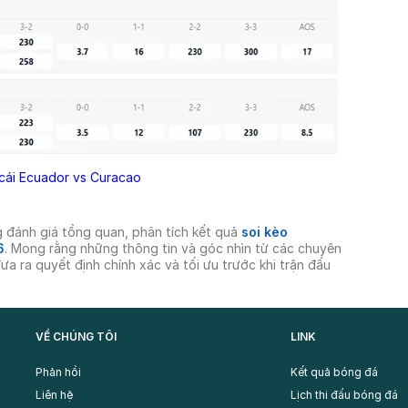
cái Ecuador vs Curacao
g đánh giá tổng quan, phân tích kết quả
soi kèo
6
. Mong rằng những thông tin và góc nhìn từ các chuyên
ưa ra quyết định chính xác và tối ưu trước khi trận đấu
VỀ CHÚNG TÔI
LINK
Phản hồi
Kết quả bóng đá
Liên hệ
Lịch thi đấu bóng đá