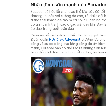
Nhận định sức mạnh của Ecuado
Ecuador sở hữu lối chơi giàu thể lực, tốc độ tố
thường thi đấu với cường độ cao, tổ chức đội h
trạng thái nhanh để tạo ra cơ hội. Sự tiến bộ t
có tính cạnh tranh cao ở các giải đấu lớn. Đây l
áp đảo trong suốt trận đấu.
Curacao nổi bật với tinh thần thi đấu quyết tâm,
Đoàn quân
HLV Dick Advocaat
thường lựa chọn
công và sự cơ động của hàng công để tìm kiếm 
mạnh, Curacao vẫn có thể tạo ra những tình hu
trong lối chơi. Nếu tận dụng tốt cơ hội, họ hoà