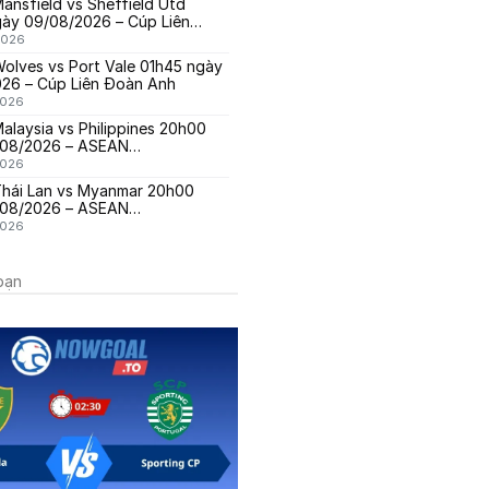
Mansfield vs Sheffield Utd
ày 09/08/2026 – Cúp Liên
h
2026
Wolves vs Port Vale 01h45 ngày
26 – Cúp Liên Đoàn Anh
2026
alaysia vs Philippines 20h00
/08/2026 – ASEAN
nship
2026
Thái Lan vs Myanmar 20h00
/08/2026 – ASEAN
nship
2026
bạn