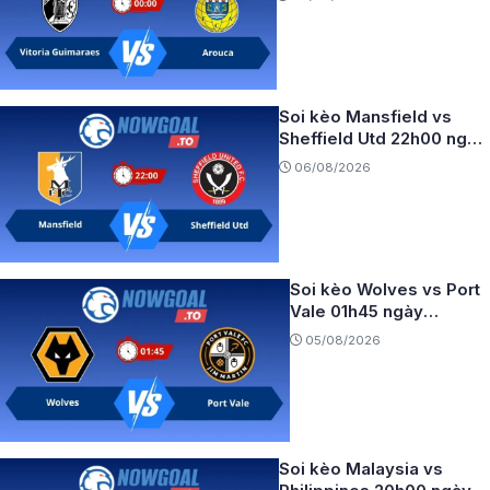
– VĐQG Bồ Đào Nha
Soi kèo Mansfield vs
Sheffield Utd 22h00 ngày
09/08/2026 – Cúp Liên
06/08/2026
Đoàn Anh
Soi kèo Wolves vs Port
Vale 01h45 ngày
08/08/2026 – Cúp Liên
05/08/2026
Đoàn Anh
Soi kèo Malaysia vs