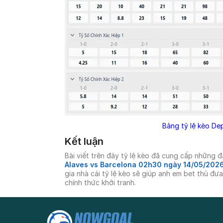
Bảng tỷ lệ kèo De
Kết luận
Bài viết trên đây tỷ lệ kèo đã cung cấp những 
Alaves vs Barcelona 02h30 ngày 14/05/202
gia nhà cái tỷ lệ kèo sẽ giúp anh em bet thủ đưa
chính thức khởi tranh.