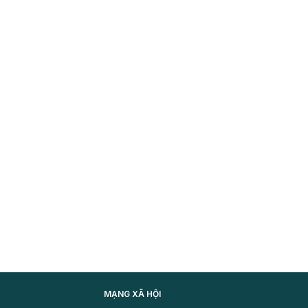
MẠNG XÃ HỘI