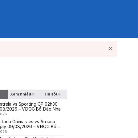
Xem nhiều
Tin sốt
Estrela vs Sporting CP 02h30
/08/2026 – VĐQG Bồ Đào Nha
2026
Vitoria Guimaraes vs Arouca
gày 09/08/2026 – VĐQG Bồ
2026