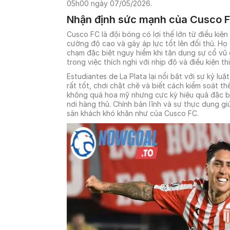
05h00 ngày 07/05/2026.
Nhận định sức mạnh của Cusco FC
Cusco FC là đội bóng có lợi thế lớn từ điều kiện
cường độ cao và gây áp lực tốt lên đối thủ. Họ t
chạm đặc biệt nguy hiểm khi tận dụng sự cổ vũ 
trong việc thích nghi với nhịp độ và điều kiện th
Estudiantes de La Plata lại nổi bật với sự kỷ lu
rất tốt, chơi chặt chẽ và biết cách kiểm soát th
không quá hoa mỹ nhưng cực kỳ hiệu quả đặc biệ
nơi hàng thủ. Chính bản lĩnh và sự thực dụng giú
sân khách khó khăn như của Cusco FC.