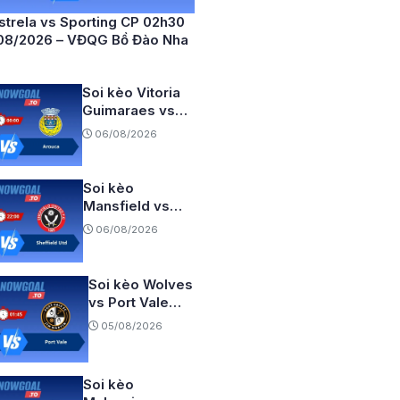
strela vs Sporting CP 02h30
08/2026 – VĐQG Bồ Đào Nha
Soi kèo Vitoria
Guimaraes vs
Arouca 00h00
06/08/2026
ngày
09/08/2026 –
VĐQG Bồ Đào
Soi kèo
Nha
Mansfield vs
Sheffield Utd
06/08/2026
22h00 ngày
09/08/2026 –
Cúp Liên Đoàn
Soi kèo Wolves
Anh
vs Port Vale
01h45 ngày
05/08/2026
08/08/2026 –
Cúp Liên Đoàn
Anh
Soi kèo