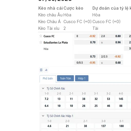
Kèo nhà cái
Cược kèo
Dự đoán của tỷ lệ 
Kèo châu Âu
Hòa
Hòa
Kèo Châu Á
Cusco FC (+0)
Cusco FC (+0)
Kèo Tài xỉu
2
Tài