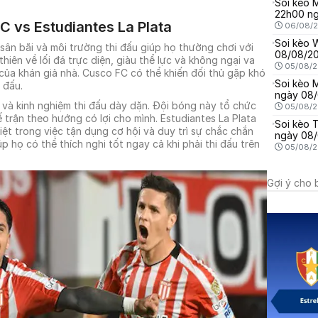
Soi kèo 
22h00 ng
 vs Estudiantes La Plata
Đoàn An
06/08/
Soi kèo 
 sân bãi và môi trường thi đấu giúp họ thường chơi với
08/08/20
hiên về lối đá trực diện, giàu thể lực và không ngại va
05/08/
của khán giả nhà. Cusco FC có thể khiến đối thủ gặp khó
Soi kèo M
i đấu.
ngày 08
ật và kinh nghiệm thi đấu dày dặn. Đội bóng này tổ chức
Champio
05/08/
ế trận theo hướng có lợi cho mình. Estudiantes La Plata
Soi kèo 
t trong việc tận dụng cơ hội và duy trì sự chắc chắn
ngày 08
p họ có thể thích nghi tốt ngay cả khi phải thi đấu trên
Champio
05/08/
Gợi ý cho 