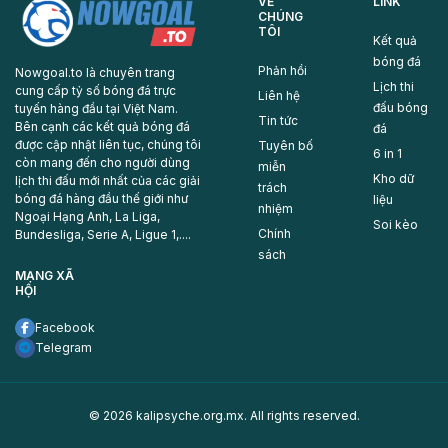
VỀ
LINK
CHÚNG
TÔI
Kết quả
bóng đá
Phản hồi
Nowgoal.to là chuyên trang
Lịch thi
cung cấp tỷ số bóng đá trực
Liên hệ
đấu bóng
tuyến hàng đầu tại Việt Nam.
Tin tức
Bên cạnh các kết quả bóng đá
đá
được cập nhật liên tục, chúng tôi
Tuyên bố
6 in 1
còn mang đến cho người dùng
miễn
Kho dữ
lịch thi đấu mới nhất của các giải
trách
bóng đá hàng đầu thế giới như
liệu
nhiệm
Ngoại Hạng Anh, La Liga,
Soi kèo
Chính
Bundesliga, Serie A, Ligue 1,....
sách
MẠNG XÃ
HỘI
Facebook
Telegram
© 2026 kalipsyche.org.mx. All rights reserved.