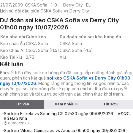
21/07/2009
CSKA Sofia
1-0
Derry City
EL
Lịch sử đối đầu giữa CSKA Sofia vs Derry City
Dự đoán soi kèo CSKA Sofia vs Derry City
01h00 ngày 10/07/2026
Kèo nhà cái
Cược kèo
Dự đoán của soi kèo bóng đá
Kèo châu Âu
CSKA Sofia
CSKA Sofia
Kèo Châu Á
CSKA Sofia (-1.5)
CSKA Sofia (-1.5)
Kèo Tài xỉu
2.75
Xỉu
Kết luận
Bài viết trên đây soi kèo bóng đá đã cung cấp những đánh giá tổng
quan, phân tích kết quả
soi kèo CSKA Sofia vs Derry City 01h00
ngày 10/07/2026
. Mong rằng những thông tin và góc nhìn từ các
chuyên gia soi kèo bóng đá sẽ giúp anh em bet thủ đưa ra quyết
định chính xác và tối ưu trước khi trận đấu chính thức khởi tranh.
Tin vắn
Xem nhiều
Tin sốt
Soi kèo Estrela vs Sporting CP 02h30 ngày 09/08/2026 – VĐQG
Bồ Đào Nha
06/08/2026
Soi kèo Vitoria Guimaraes vs Arouca 00h00 ngày 09/08/2026 –