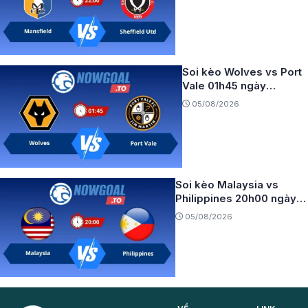
Đoàn Anh
Soi kèo Wolves vs Port
Vale 01h45 ngày
08/08/2026 – Cúp Liên
05/08/2026
Đoàn Anh
Soi kèo Malaysia vs
Philippines 20h00 ngày
08/08/2026 – ASEAN
05/08/2026
Championship