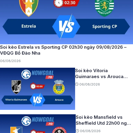
Soi kèo Estrela vs Sporting CP 02h30 ngày 09/08/2026 –
VĐQG Bồ Đào Nha
06/08/2026
Soi kèo Vitoria
Guimaraes vs Arouca
00h00 ngày 09/08/2026
06/08/2026
– VĐQG Bồ Đào Nha
Soi kèo Mansfield vs
Sheffield Utd 22h00 ngày
09/08/2026 – Cúp Liên
06/08/2026