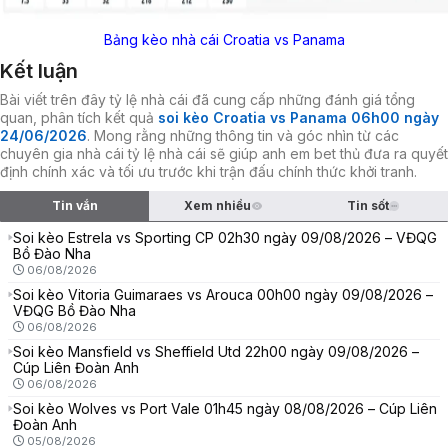
Bảng kèo nhà cái Croatia vs Panama
Kết luận
Bài viết trên đây tỷ lệ nhà cái đã cung cấp những đánh giá tổng
quan, phân tích kết quả
soi kèo Croatia vs Panama 06h00 ngày
24/06/2026
. Mong rằng những thông tin và góc nhìn từ các
chuyên gia nhà cái tỷ lệ nhà cái sẽ giúp anh em bet thủ đưa ra quyết
định chính xác và tối ưu trước khi trận đấu chính thức khởi tranh.
Tin vắn
Xem nhiều
Tin sốt
Soi kèo Estrela vs Sporting CP 02h30 ngày 09/08/2026 – VĐQG
Bồ Đào Nha
06/08/2026
Soi kèo Vitoria Guimaraes vs Arouca 00h00 ngày 09/08/2026 –
VĐQG Bồ Đào Nha
06/08/2026
Soi kèo Mansfield vs Sheffield Utd 22h00 ngày 09/08/2026 –
Cúp Liên Đoàn Anh
06/08/2026
Soi kèo Wolves vs Port Vale 01h45 ngày 08/08/2026 – Cúp Liên
Đoàn Anh
05/08/2026